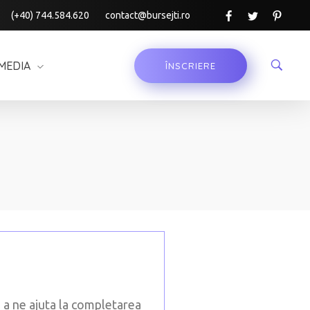
(+40) 744.584.620
contact@bursejti.ro
MEDIA
ÎNSCRIERE
 a ne ajuta la completarea