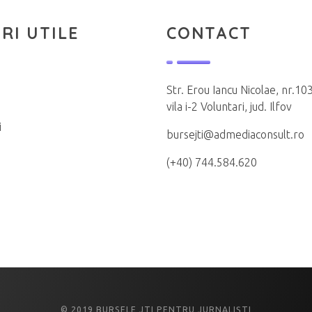
RI UTILE
CONTACT
Str. Erou Iancu Nicolae, nr.103
vila i-2 Voluntari, jud. Ilfov
i
bursejti@admediaconsult.ro
(+40) 744.584.620
© 2019 BURSELE JTI PENTRU JURNALIȘTI