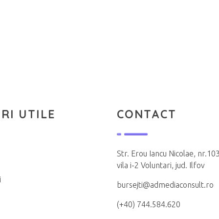
RI UTILE
CONTACT
Str. Erou Iancu Nicolae, nr.103
vila i-2 Voluntari, jud. Ilfov
i
bursejti@admediaconsult.ro
(+40) 744.584.620