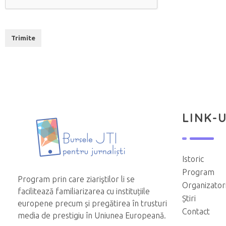
Trimite
T
h
i
s
f
LINK-U
i
e
l
Istoric
d
Program
s
Program prin care ziariştilor li se
Organizator
facilitează familiarizarea cu instituțiile
h
Știri
europene precum și pregătirea în trusturi
o
Contact
media de prestigiu în Uniunea Europeană.
u