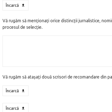
Încarcă
Vă rugăm să menționați orice distincții jurnalistice, nomi
procesul de selecție.
Vă rugăm să atașați două scrisori de recomandare din par
Încarcă
Încarcă