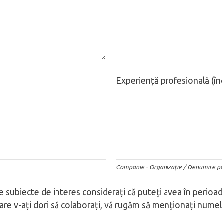
Experiență profesională (în
Companie - Organizație / Denumire po
subiecte de interes considerați că puteți avea în perioada
 care v-ați dori să colaborați, vă rugăm să menționați nume