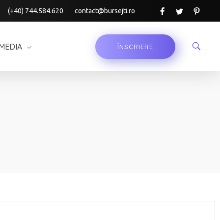
(+40) 744.584.620
contact@bursejti.ro
MEDIA
ÎNSCRIERE