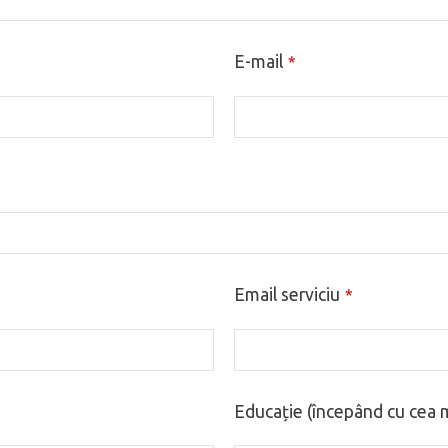
E-mail
*
Email serviciu
*
Educație (începând cu cea m