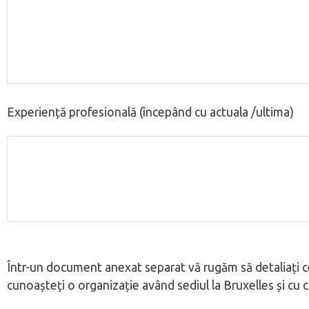
Experiență profesională (începând cu actuala /ultima)
Într-un document anexat separat vă rugăm să detaliați ce 
cunoașteți o organizație având sediul la Bruxelles și cu