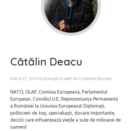
Cătălin Deacu
March 27, 2019
by
bursejti.ro
with
No Comment
Bursieri
NATO, OLAF, Comisia Europeană, Parlamentul
European, Consiliul U.E, Reprezentanța Permanentă
a României la Uniunea Europeană! Diplomați,
politicieni de top, specialiaști, dosare importante,
decizii care influențează viețile a sute de milioane de
oameni!