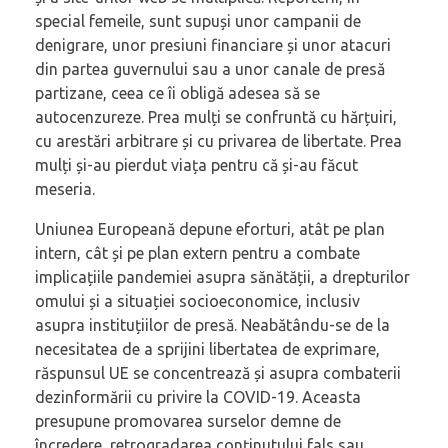
special femeile, sunt supuși unor campanii de
denigrare, unor presiuni financiare și unor atacuri
din partea guvernului sau a unor canale de presă
partizane, ceea ce îi obligă adesea să se
autocenzureze. Prea mulți se confruntă cu hărțuiri,
cu arestări arbitrare și cu privarea de libertate. Prea
mulți și-au pierdut viața pentru că și-au făcut
meseria.
Uniunea Europeană depune eforturi, atât pe plan
intern, cât și pe plan extern pentru a combate
implicațiile pandemiei asupra sănătății, a drepturilor
omului și a situației socioeconomice, inclusiv
asupra instituțiilor de presă. Neabătându-se de la
necesitatea de a sprijini libertatea de exprimare,
răspunsul UE se concentrează și asupra combaterii
dezinformării cu privire la COVID-19. Aceasta
presupune promovarea surselor demne de
încredere, retrogradarea conținutului fals sau