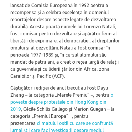
lansat de Comisia Europeană în 1992 pentru a
recompensa și a celebra excelența în domeniul
reportajelor despre aspecte legate de dezvoltarea
durabilă. Acesta poartă numele lui Lorenzo Natali,
fost comisar pentru dezvoltare și apărător ferm al
libertății de exprimare, al democrației, al drepturilor
omului și al dezvoltării. Natali a fost comisar în
perioada 1977-1989 și, în cursul ultimului său
mandat de patru ani, a creat o rețea largă de relații
cu guvernele și cu liderii țărilor din Africa, zona
Caraibilor și Pacific (ACP).
Câștigătorii ediției de anul trecut au fost Dayu
Zhang ‒ la categoria „Marele Premiu” ‒, pentru
o
poveste despre protestele din Hong Kong din
2019
, Cécile Schilis Gallego și Marion Guegan ‒ la
categoria „Premiul Europa” ‒, pentru
prezentarea
climatului ostil cu care se confruntă
jurnaliștii care fac investigații despre mediul