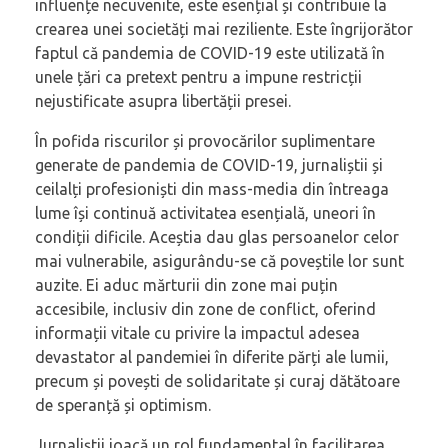
influențe necuvenite, este esențial și contribuie la
crearea unei societăți mai reziliente. Este îngrijorător
faptul că pandemia de COVID-19 este utilizată în
unele țări ca pretext pentru a impune restricții
nejustificate asupra libertății presei.
În pofida riscurilor și provocărilor suplimentare
generate de pandemia de COVID-19, jurnaliștii și
ceilalți profesioniști din mass-media din întreaga
lume își continuă activitatea esențială, uneori în
condiții dificile. Aceștia dau glas persoanelor celor
mai vulnerabile, asigurându-se că poveștile lor sunt
auzite. Ei aduc mărturii din zone mai puțin
accesibile, inclusiv din zone de conflict, oferind
informații vitale cu privire la impactul adesea
devastator al pandemiei în diferite părți ale lumii,
precum și povești de solidaritate și curaj dătătoare
de speranță și optimism.
Jurnaliștii joacă un rol fundamental în facilitarea