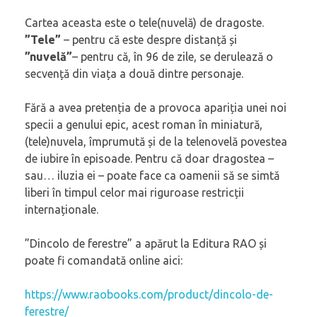
Cartea aceasta este o tele(nuvelă) de dragoste.
”Tele”
– pentru că este despre distanță și
”nuvelă”
– pentru că, în 96 de zile, se derulează o
secvență din viața a două dintre personaje.
Fără a avea pretenția de a provoca apariția unei noi
specii a genului epic, acest roman în miniatură,
(tele)nuvela, împrumută și de la telenovelă povestea
de iubire în episoade. Pentru că doar dragostea –
sau… iluzia ei – poate face ca oamenii să se simtă
liberi în timpul celor mai riguroase restricții
internaționale.
”Dincolo de ferestre” a apărut la Editura RAO și
poate fi comandată online aici:
https://www.raobooks.com/
product/dincolo-de-
ferestre/