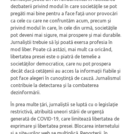
dezbaterii privind modul în care societățile se pot
pregăti mai bine pentru a face față unor provocări
ca cele cu care ne confruntăm acum, precum și
privind modul în care, în cele din urmă, societățile
pot deveni mai sigure, mai prospere și mai durabile.
Jurnaliștii trebuie să își poată exersa profesia în
mod liber. Poate că astăzi, mai mult ca oricând,
libertatea presei este o piatră de temelie a
societăților democratice, care nu pot prospera
decât dacă cetățenii au acces la informații fiabile și
pot face alegeri în cunoștință de cauză. Jurnalismul
contribuie la detectarea și la combaterea
dezinformării.
În prea multe țări, jurnaliștii se luptă cu o legislație
restrictivă, atribuită uneori stării de urgență
generată de COVID-19, care limitează libertatea de
exprimare și libertatea presei. Blocarea internetului
și a site-urilor web se multiplică. Reporterii, în