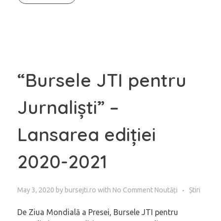
“Bursele JTI pentru
Jurnaliști” –
Lansarea ediției
2020-2021
May 3, 2020
by
bursejti.ro
with
No Comment
Noutăți
Știri
De Ziua Mondială a Presei, Bursele JTI pentru