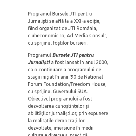
Programul Bursele JTI pentru
Jurnaliști se află la a XXI-a ediție,
fiind organizat de JTI România,
clubeconomic.ro, Ad Media Consult,
cu sprijinul foștilor bursieri.
Programul
Bursele JTI pentru
Jurnaliști
a fost lansat în anul 2000,
ca o continuare a programului de
stagii inițiat în anii ‘90 de National
Forum Foundation/Freedom House,
cu sprijinul Guvernului SUA.
Obiectivul programului a fost
dezvoltarea cunoștințelor și
abilităților jurnaliștilor, prin expunere
la realitățile democrațiilor
dezvoltate, imersiune în medii
culturale diverse și practică