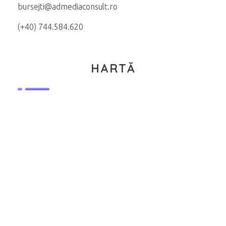
bursejti@admediaconsult.ro
(+40) 744.584.620
HARTĂ