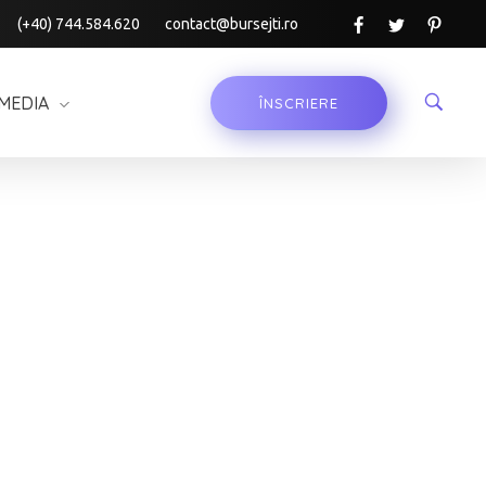
(+40) 744.584.620
contact@bursejti.ro
MEDIA
ÎNSCRIERE