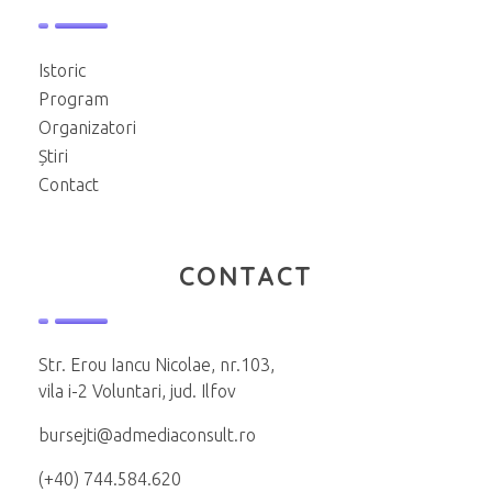
Istoric
Program
Organizatori
Știri
Contact
CONTACT
Str. Erou Iancu Nicolae, nr.103,
vila i-2 Voluntari, jud. Ilfov
bursejti@admediaconsult.ro
(+40) 744.584.620