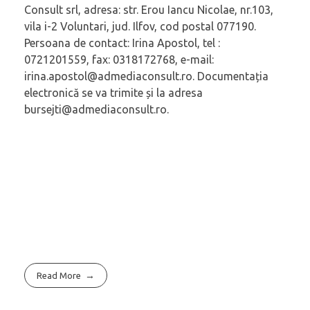
Consult srl, adresa: str. Erou Iancu Nicolae, nr.103,
vila i-2 Voluntari, jud. Ilfov, cod postal 077190.
Persoana de contact: Irina Apostol, tel :
0721201559, fax: 0318172768, e-mail:
irina.apostol@admediaconsult.ro. Documentația
electronică se va trimite și la adresa
bursejti@admediaconsult.ro.
Read More