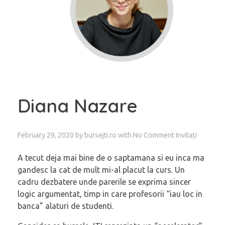
Diana Nazare
February 29, 2020
by
bursejti.ro
with
No Comment
Invitați
A tecut deja mai bine de o saptamana si eu inca ma
gandesc la cat de mult mi-al placut la curs. Un
cadru dezbatere unde parerile se exprima sincer
logic argumentat, timp in care profesorii “iau loc in
banca” alaturi de studenti.