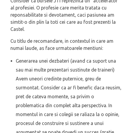
Consider ca bursele JTI reprezinta un “accelerator”
al profesiei. O profesie care merita tratata cu
reponsabilitate si devotament, caci pasiunea am
simtit-o din plin la toti cei care au fost prezenti la
Castel.
Cu titlu de recomandare, in contextul in care am
numai laude, as face urmatoarele mentiuni:
Generarea unei dezbateri (avand ca suport una
sau mai multe prezentari sustinute de traineri)
Avem uneori credinte puternice, greu de
surmontat. Consider ca ar fi benefic daca reusim,
pret de cateva momente, sa privim o
problematica din complet alta perspectiva. In
momentul in care si colegii se raliaza la o opinie,
procesul de construire si sustinere a unui
argumentat se poate dovedi un succes (gratie