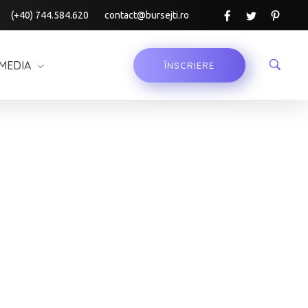
(+40) 744.584.620
contact@bursejti.ro
MEDIA
ÎNSCRIERE