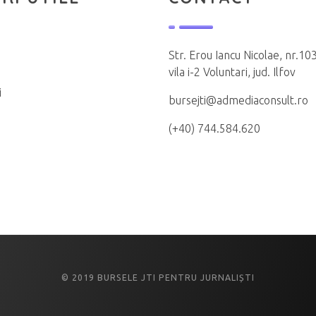
Str. Erou Iancu Nicolae, nr.103
vila i-2 Voluntari, jud. Ilfov
i
bursejti@admediaconsult.ro
(+40) 744.584.620
© 2019 BURSELE JTI PENTRU JURNALIȘTI