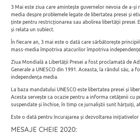
3 Mai este ziua care amintește guvernelor nevoia de a-și r
media despre problemele legate de libertatea presei și eti
ținte pentru restricționarea sau abolirea libertății presei
și relata un subiect.
În fiecare an, 3 mai este o dată care sărbătorește princip
mass-media împotriva atacurilor împotriva independenței lo
Ziua Mondială a Libertății Presei a fost proclamată de A
Generale a UNESCO din 1991. Aceasta, la rândul său, a fost
independența media.
La baza mandatului UNESCO este libertatea presei și liber
Acesta servește ca ocazie pentru a informa cetățenii cu priv
suspendate și închise, în timp ce jurnaliștii sunt hărțuiți, ata
Este o dată pentru încurajarea și dezvoltarea inițiativelor î
MESAJE CHEIE 2020: