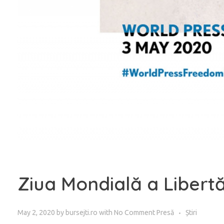
Ziua Mondială a Libertăț
May 2, 2020
by
bursejti.ro
with
No Comment
Presă
Știri