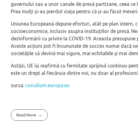
guvernului sau a unor canale de presă partizane, ceea ce îi
Prea mulți și-au pierdut viața pentru că și-au făcut meseri
Uniunea Europeană depune eforturi, atât pe plan intern, câ
socioeconomice, inclusiv asupra instituțiilor de presă. N
dezinformării cu privire la COVID-19. Aceasta presupune p
Aceste acțiuni pot fi încununate de succes numai dacă se po
societățile să devină mai sigure, mai echitabile și mai dem
Astăzi, UE își reafirmă cu fermitate sprijinul continuu pe
este un drept al fiecăruia dintre noi, nu doar al profesio
sursa:
consilium.europa.eu
Read More