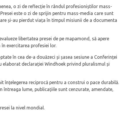
enea, o zi de reflecție în rândul profesioniștilor mass-
 Presei este o zi de sprijin pentru mass-media care sunt
i care și-au pierdut viața în timpul misiunii de a documenta
să evalueze libertatea presei de pe mapamond, să apere
n exercitarea profesiei lor.
tate în cea de-a douăzeci și șasea sesiune a Conferinței
au elaborat declarației Windhoek privind pluralismul și
t înțelegerea reciprocă pentru a construi o pace durabilă.
 din întreaga lume, publicațiile sunt cenzurate, amendate,
presei la nivel mondial.