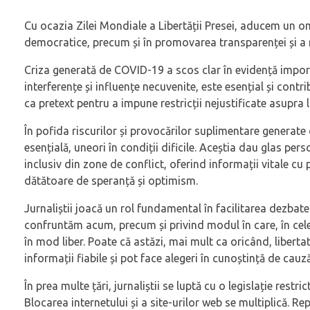
Cu ocazia Zilei Mondiale a Libertății Presei, aducem un omag
democratice, precum și în promovarea transparenței și a r
Criza generată de COVID-19 a scos clar în evidență importanț
interferențe și influențe necuvenite, este esențial și contr
ca pretext pentru a impune restricții nejustificate asupra li
În pofida riscurilor și provocărilor suplimentare generate
esențială, uneori în condiții dificile. Aceștia dau glas pe
inclusiv din zone de conflict, oferind informații vitale cu 
dătătoare de speranță și optimism.
Jurnaliștii joacă un rol fundamental în facilitarea dezbate
confruntăm acum, precum și privind modul în care, în cele 
în mod liber. Poate că astăzi, mai mult ca oricând, libert
informații fiabile și pot face alegeri în cunoștință de cau
În prea multe țări, jurnaliștii se luptă cu o legislație rest
Blocarea internetului și a site-urilor web se multiplică. R