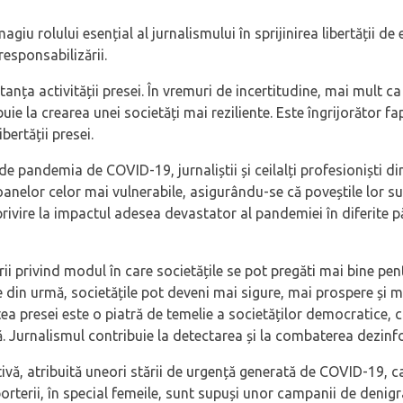
iu rolului esențial al jurnalismului în sprijinirea libertății de 
esponsabilizării.
a activității presei. În vremuri de incertitudine, mai mult ca or
ibuie la crearea unei societăți mai reziliente. Este îngrijorător 
bertății presei.
 de pandemia de COVID-19, jurnaliștii și ceilalți profesioniști 
rsoanelor celor mai vulnerabile, asigurându-se că poveștile lor s
privire la impactul adesea devastator al pandemiei în diferite pă
rii privind modul în care societățile se pot pregăti mai bine pe
din urmă, societățile pot deveni mai sigure, mai prospere și mai
atea presei este o piatră de temelie a societăților democratice,
ză. Jurnalismul contribuie la detectarea și la combaterea dezinf
rictivă, atribuită uneori stării de urgență generată de COVID-19, c
eporterii, în special femeile, sunt supuși unor campanii de denig