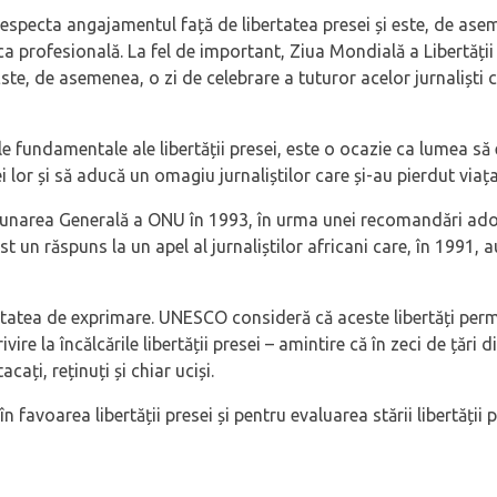
especta angajamentul față de libertatea presei și este, de asem
ca profesională. La fel de important, Ziua Mondială a Libertății
. Este, de asemenea, o zi de celebrare a tuturor acelor jurnalișt
iile fundamentale ale libertății presei, este o ocazie ca lumea 
r și să aducă un omagiu jurnaliștilor care și-au pierdut viața î
dunarea Generală a ONU în 1993, în urma unei recomandări adop
 un răspuns la un apel al jurnaliștilor africani care, în 1991, 
tatea de exprimare. UNESCO consideră că aceste libertăți permi
ire la încălcările libertății presei – amintire că în zeci de țări
cați, reținuți și chiar uciși.
n favoarea libertății presei și pentru evaluarea stării libertății 