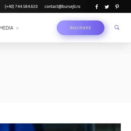
(+40) 744.584.620
contact@bursejti.ro
MEDIA
ÎNSCRIERE