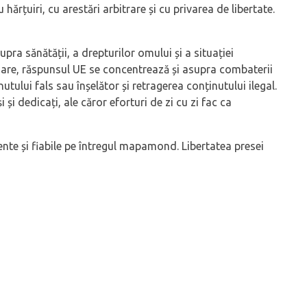
rțuiri, cu arestări arbitrare și cu privarea de libertate.
ra sănătății, a drepturilor omului și a situației
imare, răspunsul UE se concentrează și asupra combaterii
lui fals sau înșelător și retragerea conținutului ilegal.
i dedicați, ale căror eforturi de zi cu zi fac ca
ente și fiabile pe întregul mapamond. Libertatea presei