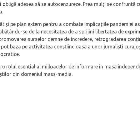
 obligă adesea să se autocenzureze. Prea mulți se confruntă cu hă
a.
t și pe plan extern pentru a combate implicațiile pandemiei asup
eabătându-se de la necesitatea de a sprijini libertatea de expr
romovarea surselor demne de încredere, retrogradarea conținutu
t baza pe activitatea conștiincioasă a unor jurnaliști curajoși ș
ocratice.
ntru rolul esențial al mijloacelor de informare în masă independ
niștilor din domeniul mass-media.