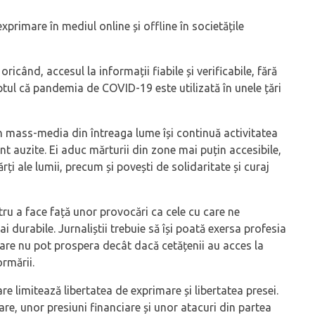
exprimare în mediul online și offline în societățile
icând, accesul la informații fiabile și verificabile, fără
faptul că pandemia de COVID-19 este utilizată în unele țări
din mass-media din întreaga lume își continuă activitatea
unt auzite. Ei aduc mărturii din zone mai puțin accesibile,
rți ale lumii, precum și povești de solidaritate și curaj
ntru a face față unor provocări ca cele cu care ne
 durabile. Jurnaliștii trebuie să își poată exersa profesia
 care nu pot prospera decât dacă cetățenii au acces la
ormării.
are limitează libertatea de exprimare și libertatea presei.
rare, unor presiuni financiare și unor atacuri din partea