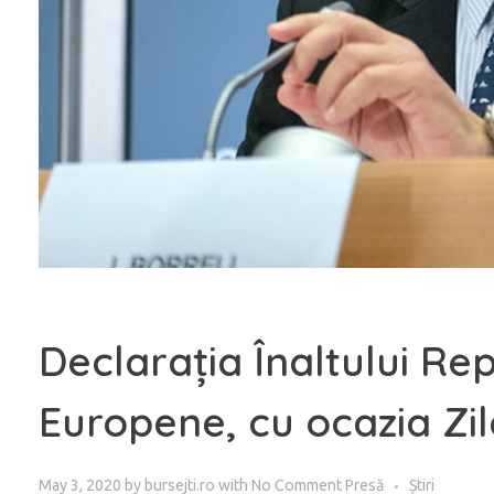
Declarația Înaltului Re
Europene, cu ocazia Zil
May 3, 2020
by
bursejti.ro
with
No Comment
Presă
Știri