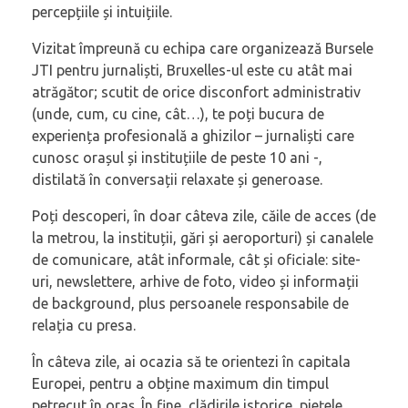
percepțiile și intuițiile.
Vizitat împreună cu echipa care organizează Bursele
JTI pentru jurnaliști, Bruxelles-ul este cu atât mai
atrăgător; scutit de orice disconfort administrativ
(unde, cum, cu cine, cât…), te poți bucura de
experiența profesională a ghizilor – jurnaliști care
cunosc orașul și instituțiile de peste 10 ani -,
distilată în conversații relaxate și generoase.
Poți descoperi, în doar câteva zile, căile de acces (de
la metrou, la instituții, gări și aeroporturi) și canalele
de comunicare, atât informale, cât și oficiale: site-
uri, newslettere, arhive de foto, video și informații
de background, plus persoanele responsabile de
relația cu presa.
În câteva zile, ai ocazia să te orientezi în capitala
Europei, pentru a obține maximum din timpul
petrecut în oraș. În fine, clădirile istorice, piețele,