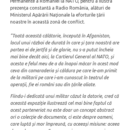
Permanente a României la NATO, pentru a ilustra
prezența constantă a Radio România, alături de
Ministerul Apărării Naționale la eforturile țării
noastre în această zonă de conflict.
”Toată această călătorie, începută în Afganistan,
locul unui război de durată în care și țara noastră are
partea ei de jertfă și de glorie, nu s-a putut încheia
mai bine decât aici, la Cartierul General al NATO, și
acesta e felul meu de a da înapoi măcar în acest mod
ceva din camaraderia și căldura pe care le-am primit
de la militarii pe care i-am cunoscut în teatrul de
operații, fie ei români sau din țările aliate.
Fiindu-i dedicată unui militar căzut la datorie, cred că
această expoziție ilustrează cel mai bine faptul că
acest parteneriat nu este doar un concept abstract
ori o colecție de documente, ci este despre oameni,
care luptă și mor împreună, cu aceeași misiune: aceea