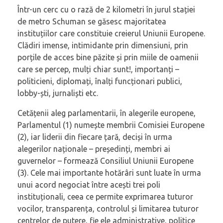
Într-un cerc cu o rază de 2 kilometri în jurul stației
de metro Schuman se găsesc majoritatea
instituțiilor care constituie creierul Uniunii Europene.
Clădiri imense, intimidante prin dimensiuni, prin
porțile de acces bine păzite și prin miile de oamenii
care se percep, mulți chiar sunt!, importanți –
politicieni, diplomați, înalți funcționari publici,
lobby-ști, jurnaliști etc.
Cetățenii aleg parlamentarii, în alegerile europene,
Parlamentul (1) numește membrii Comisiei Europene
(2), iar liderii din fiecare țară, deciși în urma
alegerilor naționale – președinți, membri ai
guvernelor – formează Consiliul Uniunii Europene
(3). Cele mai importante hotărâri sunt luate în urma
unui acord negociat între acești trei poli
instituționali, ceea ce permite exprimarea tuturor
vocilor, transparența, controlul și limitarea tuturor
centrelor de putere, fie ele administrative, politice