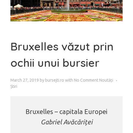
Bruxelles văzut prin
ochii unui bursier
March 27, 2019
by
bursejti.ro
with
No Comment
Noutăți
Știri
Bruxelles
–
capitala Europei
Gabriel Av
ă
c
ă
ri
ț
ei