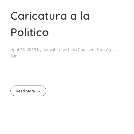
Caricatura a la
Politico
April 28, 2019
by
bursejti.ro
with
No Comment
Noutăți
Știri
Read More