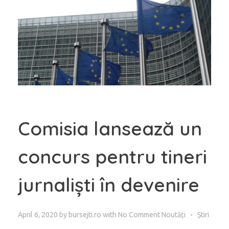
Comisia lansează un
concurs pentru tineri
jurnaliști în devenire
April 6, 2020
by
bursejti.ro
with
No Comment
Noutăți
Știri