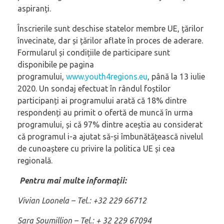
aspiranți.
Înscrierile sunt deschise statelor membre UE, țărilor
învecinate, dar și țărilor aflate în proces de aderare.
Formularul și condițiile de participare sunt
disponibile pe pagina
programului,
www.youth4regions.eu
, până la 13 iulie
2020. Un sondaj efectuat în rândul foștilor
participanți ai programului arată că 18% dintre
respondenți au primit o ofertă de muncă în urma
programului, și că 97% dintre aceștia au considerat
că programul i-a ajutat să-și îmbunătățească nivelul
de cunoaștere cu privire la politica UE și cea
regională.
Pentru mai multe informații:
Vivian Loonela – Tel.: +32 229 66712
Sara Soumillion – Tel.: + 32 229 67094