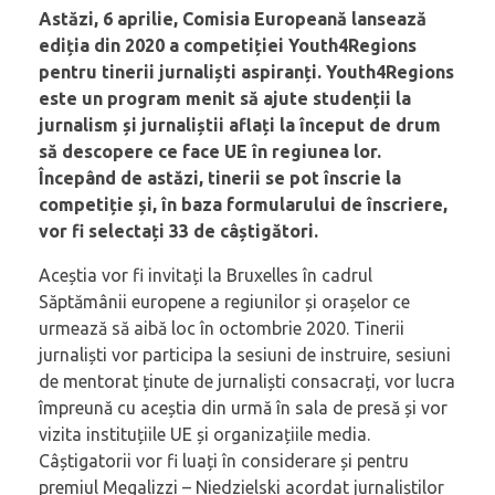
Astăzi, 6 aprilie, Comisia Europeană lansează
ediția din 2020 a competiției Youth4Regions
pentru tinerii jurnaliști aspiranți. Youth4Regions
este un program menit să ajute studenții la
jurnalism și jurnaliștii aflați la început de drum
să descopere ce face UE în regiunea lor.
Începând de astăzi, tinerii se pot înscrie la
competiție și, în baza formularului de înscriere,
vor fi selectați 33 de câștigători.
Aceștia vor fi invitați la Bruxelles în cadrul
Săptămânii europene a regiunilor și orașelor ce
urmează să aibă loc în octombrie 2020. Tinerii
jurnaliști vor participa la sesiuni de instruire, sesiuni
de mentorat ținute de jurnaliști consacrați, vor lucra
împreună cu aceștia din urmă în sala de presă și vor
vizita instituțiile UE și organizațiile media.
Câștigatorii vor fi luați în considerare și pentru
premiul Megalizzi – Niedzielski acordat jurnaliștilor