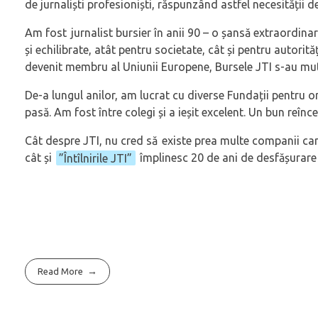
de jurnaliști profesioniști, răspunzând astfel necesității 
Am fost jurnalist bursier în anii 90 – o șansă extraordina
și echilibrate, atât pentru societate, cât și pentru autori
devenit membru al Uniunii Europene, Bursele JTI s-au mut
De-a lungul anilor, am lucrat cu diverse Fundații pentru o
pasă. Am fost între colegi și a ieșit excelent. Un bun reînce
Cât despre JTI, nu cred să existe prea multe companii car
cât și
”Întîlnirile JTI”
împlinesc 20 de ani de desfășurare 
Read More