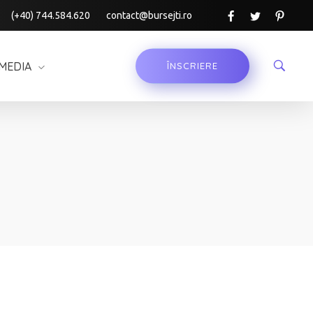
(+40) 744.584.620
contact@bursejti.ro
MEDIA
ÎNSCRIERE