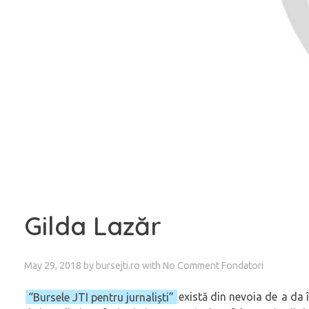
Gilda Lazăr
May 29, 2018
by
bursejti.ro
with
No Comment
Fondatori
“Bursele JTI pentru jurnaliști”
există din nevoia de a da 