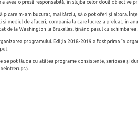
de a avea o presă responsabilă, în slujba celor două obiective pr
ră p care m-am bucurat, mai târziu, să o pot oferi și altora. În
tăți și mediul de afaceri, compania la care lucrez a preluat, în
at de la Washington la Bruxelles, ținând pasul cu schimbarea.
rganizarea programului. Ediția 2018-2019 a fost prima în organiz
put.
e se pot lăuda cu atâtea programe consistente, serioase și dur
neîntreruptă.