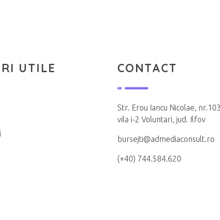
RI UTILE
CONTACT
Str. Erou Iancu Nicolae, nr.103
vila i-2 Voluntari, jud. Ilfov
i
bursejti@admediaconsult.ro
(+40) 744.584.620