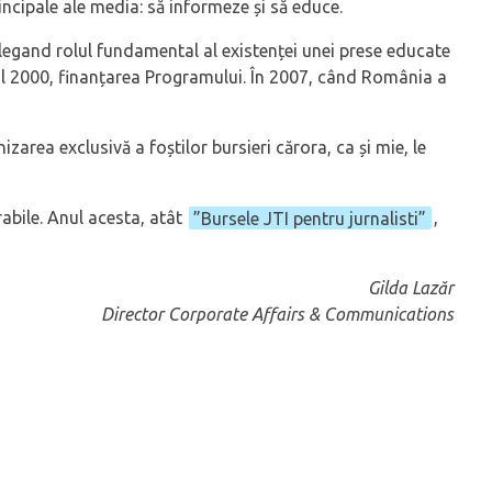
incipale ale media: să informeze și să educe.
țelegand rolul fundamental al existenței unei prese educate
 anul 2000, finanțarea Programului. În 2007, când România a
area exclusivă a foștilor bursieri cărora, ca și mie, le
abile. Anul acesta, atât
”Bursele JTI pentru jurnalisti”
,
Gilda Lazăr
Director Corporate Affairs & Communications