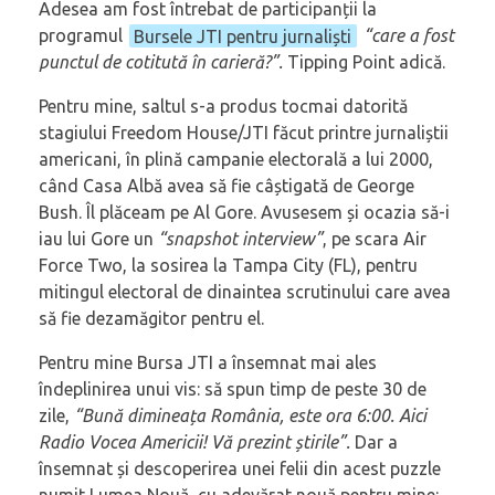
Adesea am fost întrebat de participanții la
programul
Bursele JTI pentru jurnaliști
“care a fost
punctul de cotitută în carieră?”.
Tipping Point adică.
Pentru mine, saltul s-a produs tocmai datorită
stagiului Freedom House/JTI făcut printre jurnaliștii
americani, în plină campanie electorală a lui 2000,
când Casa Albă avea să fie câștigată de George
Bush. Îl plăceam pe Al Gore. Avusesem și ocazia să-i
iau lui Gore un
“snapshot interview”
, pe scara Air
Force Two, la sosirea la Tampa City (FL), pentru
mitingul electoral de dinaintea scrutinului care avea
să fie dezamăgitor pentru el.
Pentru mine Bursa JTI a însemnat mai ales
îndeplinirea unui vis: să spun timp de peste 30 de
zile,
“Bună dimineața România, este ora 6:00. Aici
Radio Vocea Americii! Vă prezint știrile”.
Dar a
însemnat și descoperirea unei felii din acest puzzle