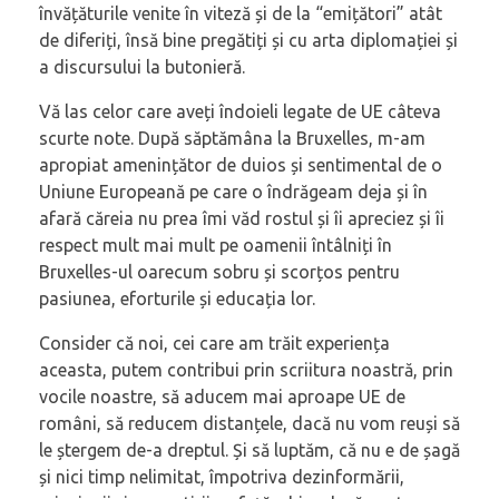
învățăturile venite în viteză și de la “emițători” atât
de diferiți, însă bine pregătiți și cu arta diplomației și
a discursului la butonieră.
Vă las celor care aveți îndoieli legate de UE câteva
scurte note. După săptămâna la Bruxelles, m-am
apropiat amenințător de duios și sentimental de o
Uniune Europeană pe care o îndrăgeam deja și în
afară căreia nu prea îmi văd rostul și îi apreciez și îi
respect mult mai mult pe oamenii întâlniți în
Bruxelles-ul oarecum sobru și scorțos pentru
pasiunea, eforturile și educația lor.
Consider că noi, cei care am trăit experiența
aceasta, putem contribui prin scriitura noastră, prin
vocile noastre, să aducem mai aproape UE de
români, să reducem distanțele, dacă nu vom reuși să
le ștergem de-a dreptul. Și să luptăm, că nu e de șagă
și nici timp nelimitat, împotriva dezinformării,