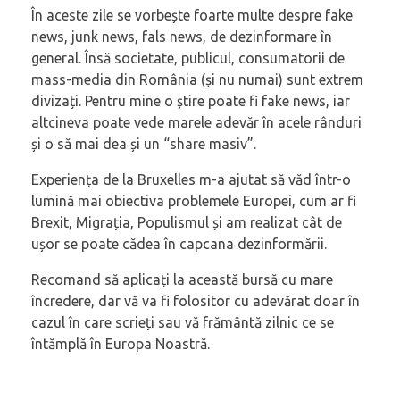
În aceste zile se vorbește foarte multe despre fake
news, junk news, fals news, de dezinformare în
general. Însă societate, publicul, consumatorii de
mass-media din România (și nu numai) sunt extrem
divizați. Pentru mine o știre poate fi fake news, iar
altcineva poate vede marele adevăr în acele rânduri
și o să mai dea și un “share masiv”.
Experiența de la Bruxelles m-a ajutat să văd într-o
lumină mai obiectiva problemele Europei, cum ar fi
Brexit, Migrația, Populismul și am realizat cât de
ușor se poate cădea în capcana dezinformării.
Recomand să aplicați la această bursă cu mare
încredere, dar vă va fi folositor cu adevărat doar în
cazul în care scrieți sau vă frământă zilnic ce se
întămplă în Europa Noastră.