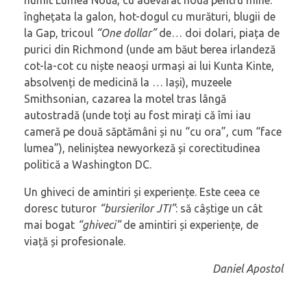
numit Lumea Nouă, cu adevărat nouă pentru mine:
înghețata la galon, hot-dogul cu murături, blugii de
la Gap, tricoul
“One dollar”
de… doi dolari, piața de
purici din Richmond (unde am băut berea irlandeză
cot-la-cot cu niște neaoși urmași ai lui Kunta Kinte,
absolvenți de medicină la … Iași), muzeele
Smithsonian, cazarea la motel tras lângă
autostradă (unde toți au fost mirați că îmi iau
cameră pe două săptămâni și nu “cu ora”, cum “face
lumea”), neliniștea newyorkeză și corectitudinea
politică a Washington DC.
Un ghiveci de amintiri și experiențe. Este ceea ce
doresc tuturor
“bursierilor JTI”
: să câștige un cât
mai bogat
“ghiveci”
de amintiri și experiențe, de
viață și profesionale.
Daniel Apostol