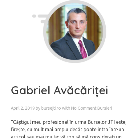
Gabriel Avăcăriței
April 2, 2019
by
bursejti.ro
with
No Comment
Bursieri
“Câștigul meu profesional în urma Burselor JTI este,
firește, cu mult mai amplu decât poate intra într-un
articol sau mai multe; vă rog să mă considerați un