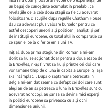
însă fără doar și poate ai nevoie de o experiență, de
un bagaj de cunoștințe acumulat în prealabil ca
revelațiile de la cele două stagii să fie cu adevărat
folositoare. Discuțiile după regulile Chatham House
dau cu adevărat plus valoare burselor pentru că
astfel descoperi uneori alți politiceni, analiști și șefi
de instituții europene, cu totul alții în comparație cu
ce spun ei pe la diferite emisiuni TV.
Inițial, după prima stagiune din România mi-am
dorit să fiu selecționat doar pentru a doua etapă de
la Bruxelles, n-aș fi vrut să fiu și printre cei doi care
vor rămâne timp de o lună în capitala Europei. Și așa
s-a întâmplat… După o săptămână petrecută în
Belgia mi-am dat seama că defapt cei doi care sunt
aleși an de an să petreacă o lună în Bruxelles sunt cu
adevărat norocoși, au șansa să devină mici experți
în politici europene să privească cu alți ochi
dimensiunea uniunii.