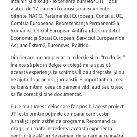
întâlniri și discuții- experiența burselor JTI. Totul
alături de 17 oameni frumoși și cu experiențe
diferite. NATO, Parlamentul European, Consiliul UE,
Comisia Europeană, Reprezentanța Permanentă a
României, Oficiul European Antifraudă, Comitetul
Economic și Social European, Serviciul European de
Acțiune Externă, Euronews, Politico.
Din fiecare loc am plecat cu o lecție și cu “to do list”.
Înainte să plec în Belgia o colegă mi-a spus că
această experiență te schimbă. Îi dau dreptate. Și nu
ne ajută doar pe noi, jurnaliștii. E important ca ceea
ce transmitem, ceea ce oamenii văd, aud sau citesc
să fie corect și bine documentat.
Eu le mulțumesc celor care fac posibil acest proiect.
JTI este printre puținele companii care susțin
jurnaliștii prin astfel de programe. Recomand cu
drag și cu toată încrederea această experiență
pentru că e alături de oameni de la care ai ce învăța!