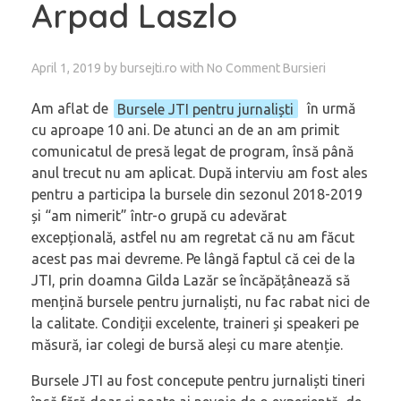
Arpad Laszlo
April 1, 2019
by
bursejti.ro
with
No Comment
Bursieri
Am aflat de
Bursele JTI pentru jurnaliști
în urmă
cu aproape 10 ani. De atunci an de an am primit
comunicatul de presă legat de program, însă până
anul trecut nu am aplicat. După interviu am fost ales
pentru a participa la bursele din sezonul 2018-2019
și “am nimerit” într-o grupă cu adevărat
excepțională, astfel nu am regretat că nu am făcut
acest pas mai devreme. Pe lângă faptul că cei de la
JTI, prin doamna Gilda Lazăr se încăpățânează să
mențină bursele pentru jurnaliști, nu fac rabat nici de
la calitate. Condiții excelente, traineri și speakeri pe
măsură, iar colegi de bursă aleși cu mare atenție.
Bursele JTI au fost concepute pentru jurnaliști tineri