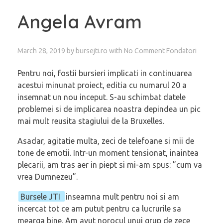
Angela Avram
March 28, 2019
by
bursejti.ro
with
No Comment
Fondatori
Pentru noi, fostii bursieri implicati in continuarea
acestui minunat proiect, editia cu numarul 20 a
insemnat un nou inceput. S-au schimbat datele
problemei si de implicarea noastra depindea un pic
mai mult reusita stagiului de la Bruxelles.
Asadar, agitatie multa, zeci de telefoane si mii de
tone de emotii. Intr-un moment tensionat, inaintea
plecarii, am tras aer in piept si mi-am spus: ”cum va
vrea Dumnezeu”.
Bursele JTI
inseamna mult pentru noi si am
incercat tot ce am putut pentru ca lucrurile sa
mearga bine. Am avut norocul unui grup de zece