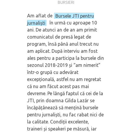
BURSIERI
Am aflat de
Bursele JTI pentru
jurnaliști
în urmă cu aproape 10
ani. De atunci an de an am primit
comunicatul de presă legat de
program, însă până anul trecut nu
am aplicat. După interviu am fost
ales pentru a participa la bursele din
sezonul 2018-2019 și “am nimerit”
într-o grupă cu adevărat
excepțională, astfel nu am regretat
că nu am făcut acest pas mai
devreme. Pe lângă faptul că cei de la
JTI, prin doamna Gilda Lazăr se
încăpățânează să mențină bursele
pentru jurnaliști, nu fac rabat nici de
la calitate. Condiții excelente,
traineri și speakeri pe măsură, iar