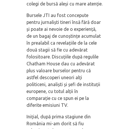
colegi de bursă aleși cu mare atenție.
Bursele JTI au fost concepute
pentru jurnaliști tineri însă fără doar
și poate ai nevoie de o experiență,
de un bagaj de cunoștințe acumulat
în prealabil ca revelațiile de la cele
două stagii să fie cu adevărat
folositoare. Discuțiile după regulile
Chatham House dau cu adevărat
plus valoare burselor pentru că
astfel descoperi uneori alți
politiceni, analiști și șefi de instituții
europene, cu totul alții în
comparație cu ce spun ei pe la
diferite emisiuni TV.
Inițial, după prima stagiune din
România mi-am dorit să fiu