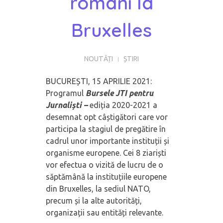
români la
Bruxelles
NOUTĂȚI
ȘTIRI
BUCUREȘTI, 15 APRILIE 2021:
Programul
Bursele JTI pentru
Jurnaliști –
ediția 2020-2021 a
desemnat opt câștigători care vor
participa la stagiul de pregătire în
cadrul unor importante instituții și
organisme europene. Cei 8 ziariști
vor efectua o vizită de lucru de o
săptămână la instituțiile europene
din Bruxelles, la sediul NATO,
precum și la alte autorități,
organizații sau entități relevante.