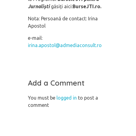
Jurnaliști
găsiți aici:
BurseJTI.ro.
Nota: Persoană de contact: Irina
Apostol
e-mail:
irina.apostol@admediaconsult.ro
Add a Comment
You must be
logged in
to post a
comment