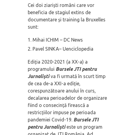
Cei doi ziariști români care vor
beneficia de stagiul extins de
documentare și training la Bruxelles
sunt:
Mihai ICHIM – DC News
Pavel SINKA– Uenciclopedia
Ediția 2020-2021 (a XX-a) a
programului
Bursele JTI pentru
Jurnaliști
va fi urmată în scurt timp
de cea de-a XXI-a ediție,
corespunzătoare anului în curs,
decalarea perioadelor de organizare
fiind o consecință firească a
restricțiilor impuse pe perioada
pandemiei Covid-19.
Bursele JTI
pentru Jurnaliști
este un program
organizat de JTI România, Ad