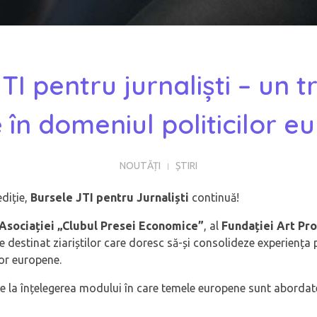
TI pentru jurnaliști – un t
e în domeniul politicilor 
NOUTĂȚI
ȘTIRI
ediție,
Bursele JTI pentru Jurnaliști
continuă!
Asociației „Clubul Presei Economice”
, al
Fundației Art Pr
 destinat ziariștilor care doresc să-și consolideze experiența 
lor europene.
e la înțelegerea modului în care temele europene sunt aborda