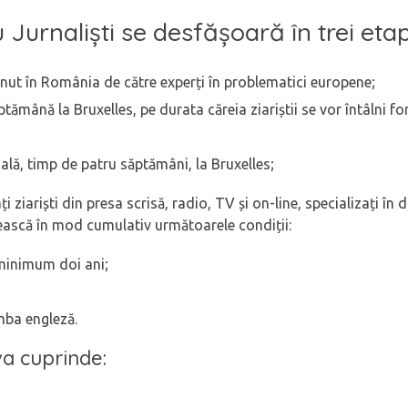
 Jurnaliști se desfășoară în trei eta
ținut în România de către experți în problematici europene;
tămână la Bruxelles, pe durata căreia ziariștii se vor întâlni for
ală, timp de patru săptămâni, la Bruxelles;
i ziariști din presa scrisă, radio, TV și on-line, specializați în
nească în mod cumulativ următoarele condiții:
minimum doi ani;
imba engleză.
va cuprinde: