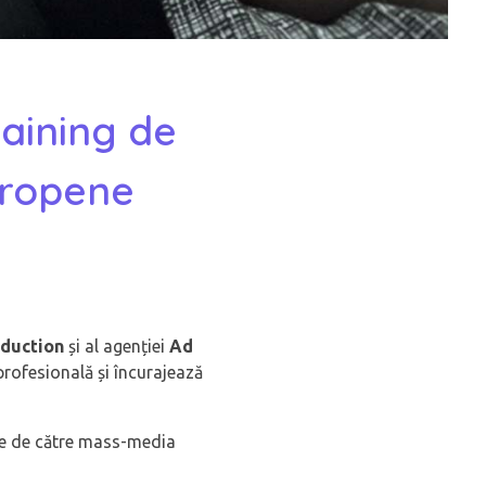
raining de
europene
oduction
și al agenției
Ad
profesională și încurajează
te de către mass-media