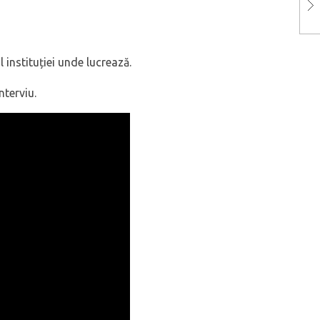
instituției unde lucrează.
nterviu.