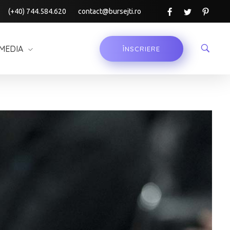
(+40) 744.584.620
contact@bursejti.ro
MEDIA
ÎNSCRIERE