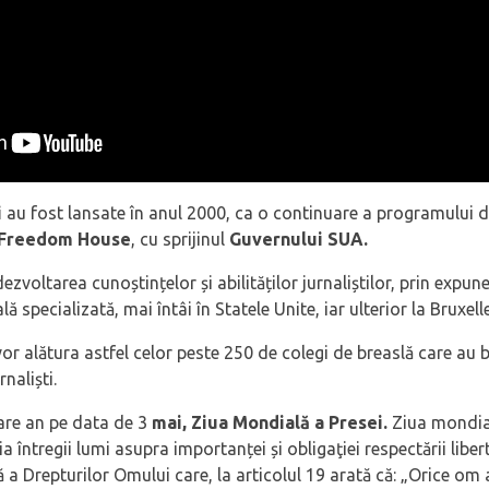
i
au fost lansate în anul 2000, ca o continuare a programului de s
/Freedom House
, cu sprijinul
Guvernului SUA.
zvoltarea cunoștințelor și abilităților jurnaliștilor, prin expune
 specializată, mai întâi în Statele Unite, iar ulterior la Bruxell
 vor alătura astfel celor peste 250 de colegi de breaslă care au 
naliști.
are an pe data de 3
mai, Ziua Mondială a Presei.
Ziua mondial
ia întregii lumi asupra importanței și obligaţiei respectării libe
 a Drepturilor Omului care, la articolul 19 arată că: „Orice om a