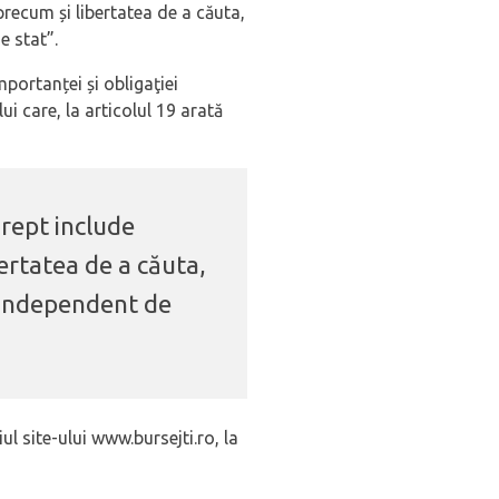
 precum și libertatea de a căuta,
e stat”.
mportanței și obligaţiei
i care, la articolul 19 arată
drept include
bertatea de a căuta,
și independent de
l site-ului www.bursejti.ro, la