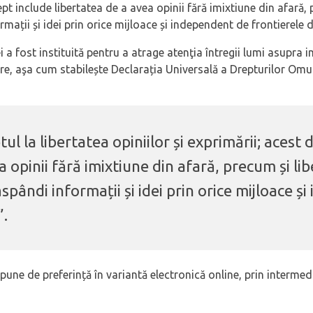
rept include libertatea de a avea opinii fără imixtiune din afară,
rmații și idei prin orice mijloace și independent de frontierele d
i a fost instituită pentru a atrage atenţia întregii lumi asupra i
are, aşa cum stabilește Declarația Universală a Drepturilor Omulu
ul la libertatea opiniilor și exprimării; acest 
a opinii fără imixtiune din afară, precum și li
ăspândi informații și idei prin orice mijloace 
”.
une de preferință în variantă electronică online, prin intermediu