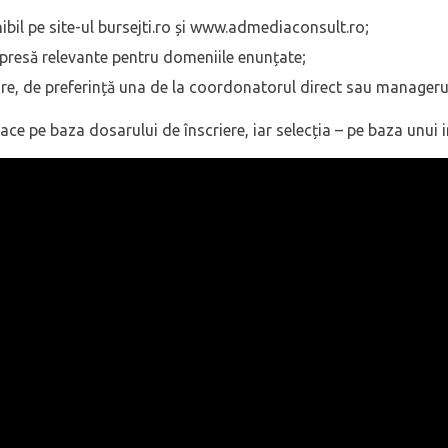
ibil pe site-ul bursejti.ro și www.admediaconsult.ro;
e presă relevante pentru domeniile enunțate;
, de preferință una de la coordonatorul direct sau managerul 
ace pe baza dosarului de înscriere, iar selecția – pe baza unui i