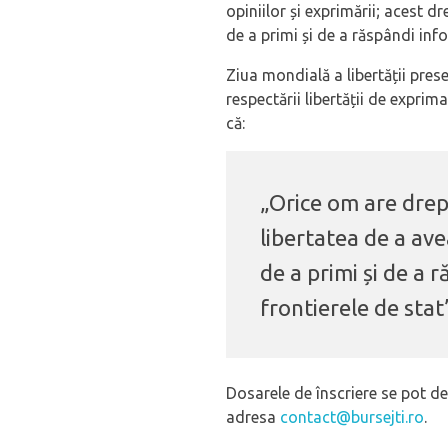
opiniilor și exprimării; acest d
de a primi și de a răspândi info
Ziua mondială a libertății prese
respectării libertății de exprim
că:
„Orice om are drept
libertatea de a ave
de a primi și de a r
frontierele de stat
Dosarele de înscriere se pot dep
adresa
contact@bursejti.ro
.