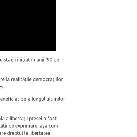
tagii inițiat în anii ‘90 de
re la realitățile democrațiilor
es.
beneficiat de-a lungul ultimilor
ă a libertății presei a fost
rtății de exprimare, aşa cum
re dreptul la libertatea