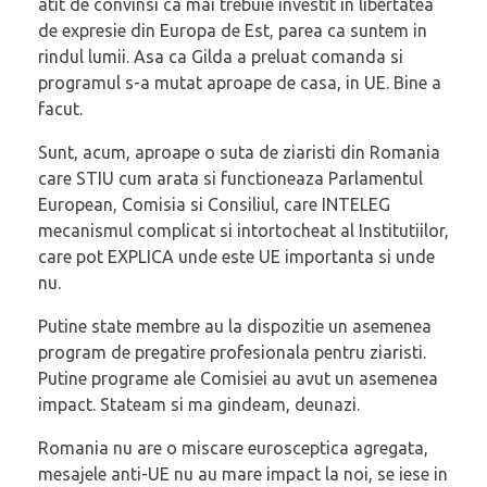
atit de convinsi ca mai trebuie investit in libertatea
de expresie din Europa de Est, parea ca suntem in
rindul lumii. Asa ca Gilda a preluat comanda si
programul s-a mutat aproape de casa, in UE. Bine a
facut.
Sunt, acum, aproape o suta de ziaristi din Romania
care STIU cum arata si functioneaza Parlamentul
European, Comisia si Consiliul, care INTELEG
mecanismul complicat si intortocheat al Institutiilor,
care pot EXPLICA unde este UE importanta si unde
nu.
Putine state membre au la dispozitie un asemenea
program de pregatire profesionala pentru ziaristi.
Putine programe ale Comisiei au avut un asemenea
impact. Stateam si ma gindeam, deunazi.
Romania nu are o miscare eurosceptica agregata,
mesajele anti-UE nu au mare impact la noi, se iese in