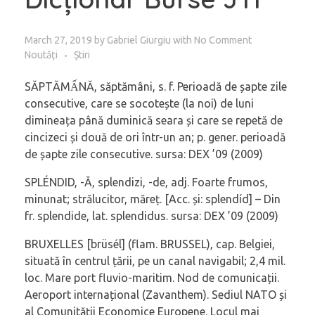
March 27, 2019
by
Gabriel Giurgiu
with
No Comment
Noutăți
Știri
SĂPTĂMẤNĂ, săptămâni, s. f. Perioadă de șapte zile
consecutive, care se socotește (la noi) de luni
dimineața până duminică seara și care se repetă de
cincizeci și două de ori într-un an; p. gener. perioadă
de șapte zile consecutive. sursa: DEX ’09 (2009)
SPLÉNDID, -Ă, splendizi, -de, adj. Foarte frumos,
minunat; strălucitor, măreț. [Acc. și: splendíd] – Din
fr. splendide, lat. splendidus. sursa: DEX ’09 (2009)
BRUXELLES [brüsél] (flam. BRUSSEL), cap. Belgiei,
situată în centrul țării, pe un canal navigabil; 2,4 mil.
loc. Mare port fluvio-maritim. Nod de comunicații.
Aeroport internațional (Zavanthem). Sediul NATO și
al Comunității Economice Europene. Locul mai