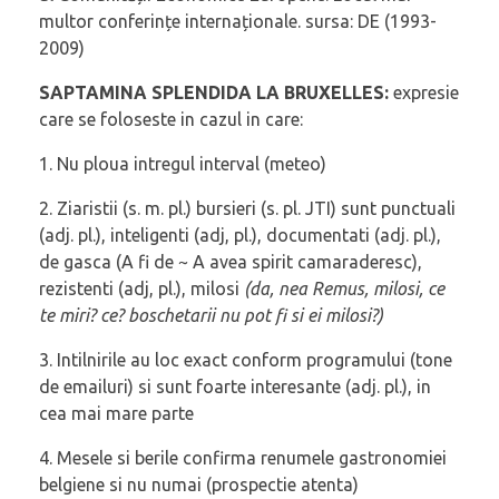
multor conferințe internaționale. sursa: DE (1993-
2009)
SAPTAMINA SPLENDIDA LA BRUXELLES:
expresie
care se foloseste in cazul in care:
1. Nu ploua intregul interval (meteo)
2. Ziaristii (s. m. pl.) bursieri (s. pl. JTI) sunt punctuali
(adj. pl.), inteligenti (adj, pl.), documentati (adj. pl.),
de gasca (A fi de ~ A avea spirit camaraderesc),
rezistenti (adj, pl.), milosi
(da, nea Remus, milosi, ce
te miri? ce? boschetarii nu pot fi si ei milosi?)
3. Intilnirile au loc exact conform programului (tone
de emailuri) si sunt foarte interesante (adj. pl.), in
cea mai mare parte
4. Mesele si berile confirma renumele gastronomiei
belgiene si nu numai (prospectie atenta)