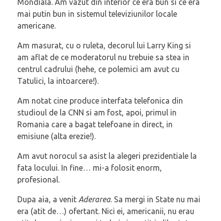
Mondiala. Am vazut din interior ce era bun si ce era
mai putin bun in sistemul televiziunilor locale
americane.
Am masurat, cu o ruleta, decorul lui Larry King si
am aflat de ce moderatorul nu trebuie sa stea in
centrul cadrului (hehe, ce polemici am avut cu
Tatulici, la intoarcere!).
Am notat cine produce interfata telefonica din
studioul de la CNN si am fost, apoi, primul in
Romania care a bagat telefoane in direct, in
emisiune (alta erezie!).
Am avut norocul sa asist la alegeri prezidentiale la
fata locului. In fine… mi-a folosit enorm,
profesional.
Dupa aia, a venit
Aderarea
. Sa mergi in State nu mai
era (atit de…) ofertant. Nici ei, americanii, nu erau