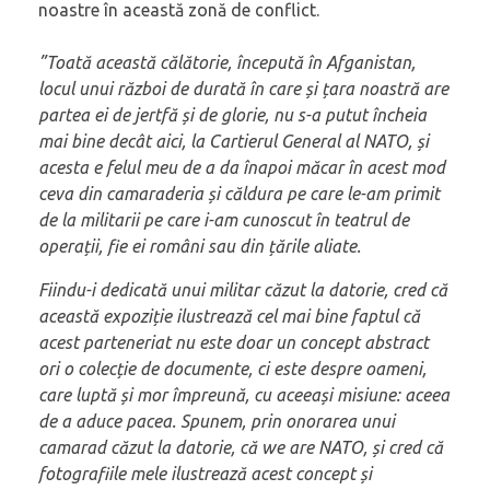
noastre în această zonă de conflict.
”Toată această călătorie, începută în Afganistan,
locul unui război de durată în care și țara noastră are
partea ei de jertfă și de glorie, nu s-a putut încheia
mai bine decât aici, la Cartierul General al NATO, și
acesta e felul meu de a da înapoi măcar în acest mod
ceva din camaraderia și căldura pe care le-am primit
de la militarii pe care i-am cunoscut în teatrul de
operații, fie ei români sau din țările aliate.
Fiindu-i dedicată unui militar căzut la datorie, cred că
această expoziție ilustrează cel mai bine faptul că
acest parteneriat nu este doar un concept abstract
ori o colecție de documente, ci este despre oameni,
care luptă și mor împreună, cu aceeași misiune: aceea
de a aduce pacea. Spunem, prin onorarea unui
camarad căzut la datorie, că we are NATO, și cred că
fotografiile mele ilustrează acest concept și