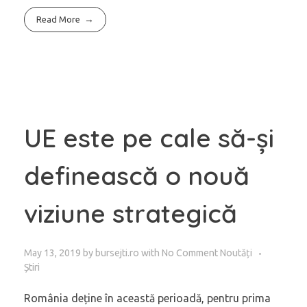
Read More
UE este pe cale să-și
definească o nouă
viziune strategică
May 13, 2019
by
bursejti.ro
with
No Comment
Noutăți
Știri
România deține în această perioadă, pentru prima