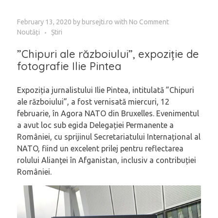
February 13, 2020
by
bursejti.ro
with
No Comment
Noutăți
Știri
”Chipuri ale războiului”, expoziție de
fotografie Ilie Pintea
Expoziția jurnalistului Ilie Pintea, intitulată ”Chipuri
ale războiului”, a fost vernisată miercuri, 12
februarie, în Agora NATO din Bruxelles. Evenimentul
a avut loc sub egida Delegației Permanente a
României, cu sprijinul Secretariatului Internațional al
NATO, fiind un excelent prilej pentru reflectarea
rolului Alianței în Afganistan, inclusiv a contribuției
României.