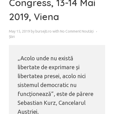
Congress, 13-14 Mai
2019, Viena
May 15, 2019
by
bursejti.ro
with
No Comment
Noutăți
Știri
„Acolo unde nu există
libertate de exprimare și
libertatea presei, acolo nici
sistemul democratic nu
funcționează”, este de părere
Sebastian Kurz, Cancelarul
Austriei.