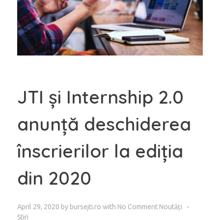
JTI și Internship 2.0
anunță deschiderea
înscrierilor la ediția
din 2020
April 29, 2020
by
bursejti.ro
with
No Comment
Noutăți
Știri