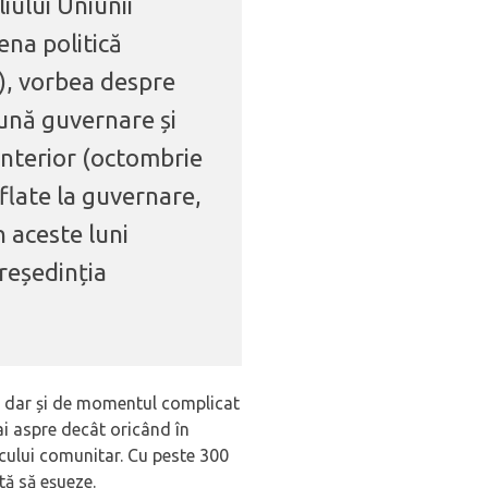
iului Uniunii
ena politică
), vorbea despre
bună guvernare și
anterior (octombrie
flate la guvernare,
n aceste luni
reședinția
nă, dar și de momentul complicat
mai aspre decât oricând în
ocului comunitar. Cu peste 300
tă să eșueze.