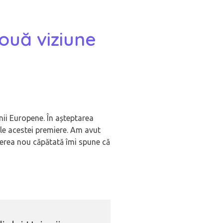
ouă viziune
nii Europene. În așteptarea
ile acestei premiere. Am avut
gerea nou căpătată îmi spune că