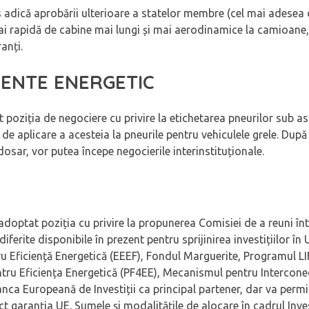
adică aprobării ulterioare a statelor membre (cel mai adesea o
i rapidă de cabine mai lungi și mai aerodinamice la camioane,
anți.
CIENTE ENERGETIC
at poziția de negociere cu privire la etichetarea pneurilor sub a
 de aplicare a acesteia la pneurile pentru vehiculele grele. Dup
 dosar, vor putea începe negocierile interinstituționale.
-a adoptat poziția cu privire la propunerea Comisiei de a reuni î
iferite disponibile în prezent pentru sprijinirea investițiilor în
Eficiență Energetică (EEEF), Fondul Marguerite, Programul LIF
entru Eficiența Energetică (PF4EE), Mecanismul pentru Intercone
a Europeană de Investiții ca principal partener, dar va permit
 garanția UE. Sumele și modalitățile de alocare în cadrul InvestE