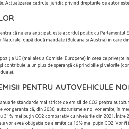
le. Actualizarea cadrului juridic privind drepturile de autor es
ELOR
pentru că nu era anticipat, este acordul politic cu Parlamentul
lor Naturale, după două mandate (Bulgaria și Austria) în care d
poziția UE (mai ales a Comisiei Europene) în ceea ce privește i
și contribuie la un plus de speranță că principiile și valorile (c
iduale).
MISII PENTRU AUTOVEHICULE NO
anuarie standarde mai stricte de emisii de CO2 pentru autoturi
me vor garanta că, din 2030, autoturismele noi vor emite, în m
cu 31% mai puțin CO2 comparativ cu nivelurile din 2021. Între 2
ele vor avea obligația de a emite cu 15% mai puțin CO2. Vor fi