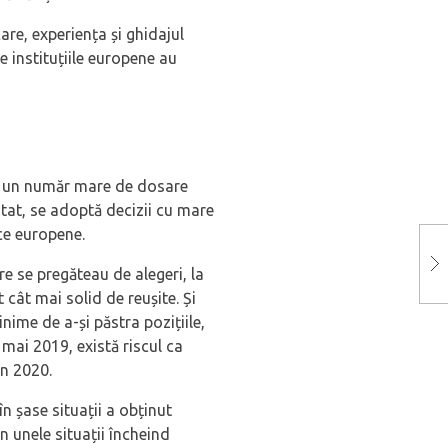
re, experiența și ghidajul
e instituțiile europene au
re un număr mare de dosare
 stat, se adoptă decizii cu mare
ice europene.
e se pregăteau de alegeri, la
cât mai solid de reușite. Și
inime de a-și păstra pozițiile,
mai 2019, există riscul ca
in 2020.
 șase situații a obținut
 unele situații încheind