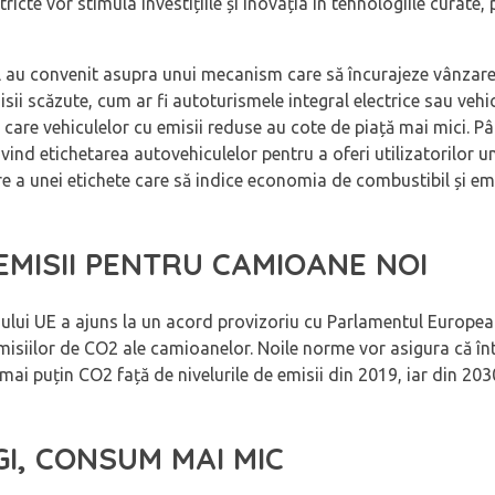
stricte vor stimula investițiile și inovația în tehnologiile curate,
iul au convenit asupra unui mecanism care să încurajeze vânza
isii scăzute, cum ar fi autoturismele integral electrice sau vehic
în care vehiculelor cu emisii reduse au cote de piață mai mici. P
vind etichetarea autovehiculelor pentru a oferi utilizatorilor un
re a unei etichete care să indice economia de combustibil și em
MISII PENTRU CAMIOANE NOI
iliului UE a ajuns la un acord provizoriu cu Parlamentul Europe
misiilor de CO2 ale camioanelor. Noile norme vor asigura că î
ai puțin CO2 față de nivelurile de emisii din 2019, iar din 2030 
GI, CONSUM MAI MIC