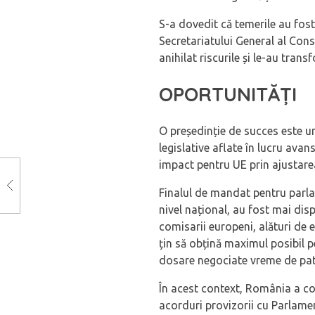
S-a dovedit că temerile au fos
Secretariatului General al Cons
anihilat riscurile și le-au trans
OPORTUNITĂȚI
O președinție de succes este u
legislative aflate în lucru avan
impact pentru UE prin ajustarea
Finalul de mandat pentru parlam
nivel național, au fost mai dis
comisarii europeni, alături de e
țin să obțină maximul posibil p
dosare negociate vreme de patru
În acest context, România a co
acorduri provizorii cu Parlame