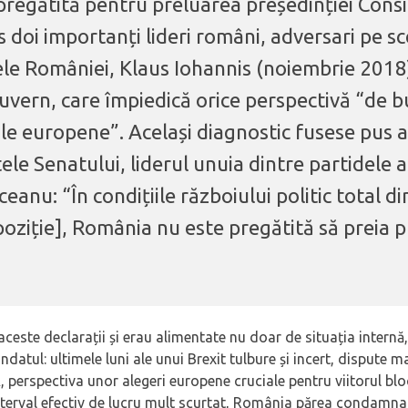
regătită pentru preluarea președinției Consil
doi importanți lideri români, adversari pe sc
ele României, Klaus Iohannis (noiembrie 2018
uvern, care împiedică orice perspectivă “de 
ile europene”. Același diagnostic fusese pus 
le Senatului, liderul unuia dintre partidele a
eanu: “În condițiile războiului politic total di
poziție], România nu este pregătită să preia p
de aceste declarații și erau alimentate nu doar de situația inter
datul: ultimele luni ale unui Brexit tulbure și incert, dispute 
A, perspectiva unor alegeri europene cruciale pentru viitorul bl
nterval efectiv de lucru mult scurtat, România părea condamna