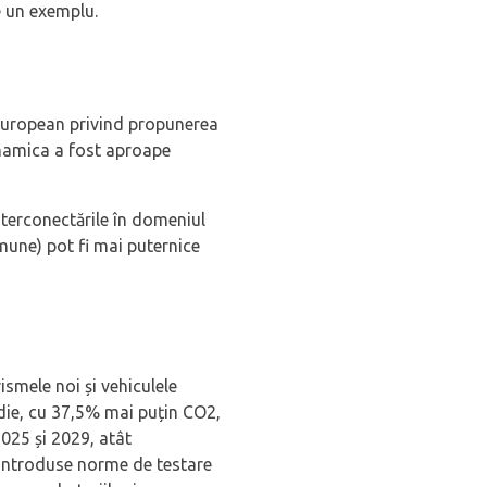
te un exemplu.
 European privind propunerea
inamica a fost aproape
nterconectările în domeniul
omune) pot fi mai puternice
I
smele noi și vehiculele
edie, cu 37,5% mai puțin CO2,
025 și 2029, atât
 introduse norme de testare