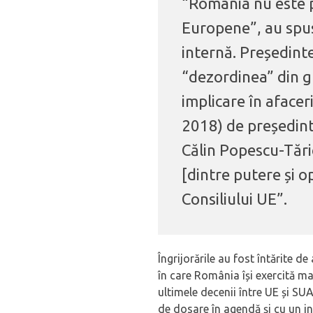
“România nu este p
Europene”, au spus 
internă. Președint
“dezordinea” din g
implicare în afacer
2018) de președinte
Călin Popescu-Tăric
[dintre putere și o
Consiliului UE”.
Îngrijorările au fost întărite 
în care România își exercită man
ultimele decenii între UE și SU
de dosare în agendă și cu un i