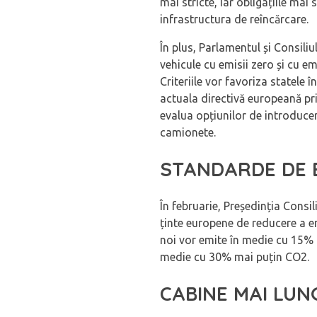
mai stricte, iar obligațiile mai 
infrastructura de reîncărcare.
În plus, Parlamentul și Consil
vehicule cu emisii zero și cu em
Criteriile vor favoriza statele 
actuala directivă europeană pri
evalua opțiunilor de introduce
camionete.
STANDARDE DE E
În februarie, Președinția Cons
ținte europene de reducere a e
noi vor emite în medie cu 15% m
medie cu 30% mai puțin CO2.
CABINE MAI LUN