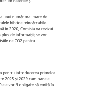
 precum bateriile și
rea unui număr mai mare de
ulele hibride reîncărcabile.
ână în 2020, Comisia va revizui
 plus de informații; se vor
isiile de CO2 pentru
an pentru introducerea primelor
ntre 2025 și 2029 camioanele
ele vor fi obligate să emită în