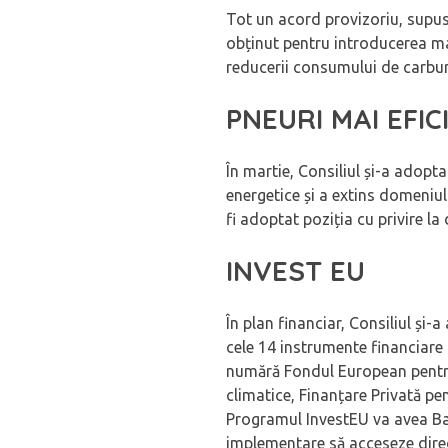
Tot un acord provizoriu, supus 
obținut pentru introducerea ma
reducerii consumului de carbur
PNEURI MAI EFI
În martie, Consiliul și-a adopt
energetice și a extins domeniul
fi adoptat poziția cu privire la
INVEST EU
În plan financiar, Consiliul și
cele 14 instrumente financiare d
numără Fondul European pentru 
climatice, Finanțare Privată p
Programul InvestEU va avea Banc
implementare să acceseze direct