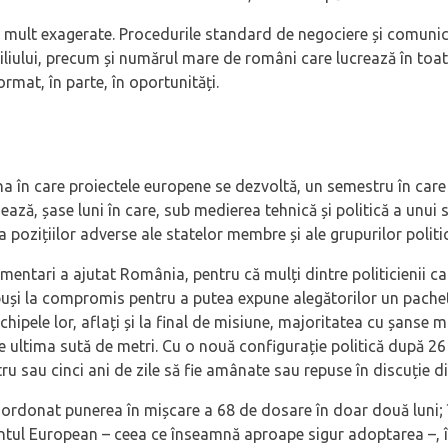
t mult exagerate. Procedurile standard de negociere și comunica
iliului, precum și numărul mare de români care lucrează în toat
format, în parte, în oportunități.
na în care proiectele europene se dezvoltă, un semestru în ca
sează, șase luni în care, sub medierea tehnică și politică a unui
 pozițiilor adverse ale statelor membre și ale grupurilor polit
entari a ajutat România, pentru că mulți dintre politicienii car
puși la compromis pentru a putea expune alegătorilor un pachet 
chipele lor, aflați și la final de misiune, majoritatea cu șanse m
e ultima sută de metri. Cu o nouă configurație politică după 26 
 sau cinci ani de zile să fie amânate sau repuse în discuție d
ordonat punerea în mișcare a 68 de dosare în doar două luni; în
ntul European – ceea ce înseamnă aproape sigur adoptarea –, în