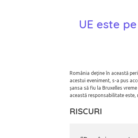
UE este pe
România deține în această perio
acestui eveniment, s-a pus acce
șansa să fiu la Bruxelles vrem
această responsabilitate este, 
RISCURI