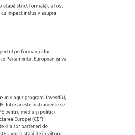
 etapă strict formală), a fost
 cu impact inclusiv asupra
spectul performanței lor
ă ce Parlamentul European își va
ntr-un singur program, InvestEU,
 UE. Între aceste instrumente se
E pentru mediu și politici
ctarea Europei (CEF).
e și altor parteneri de
U vor fi stabilite în viitorul