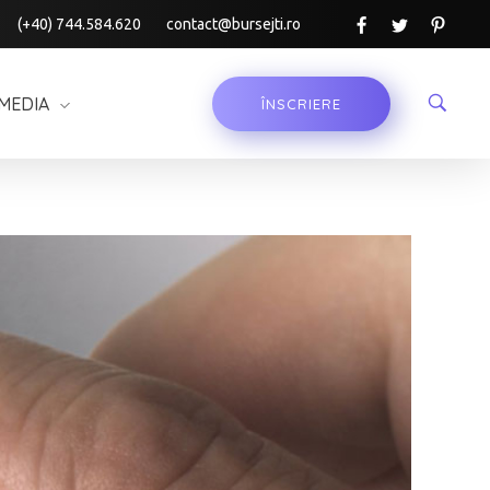
(+40) 744.584.620
contact@bursejti.ro
MEDIA
ÎNSCRIERE