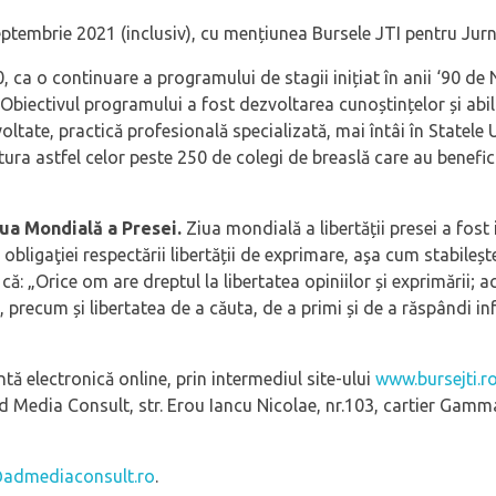
ptembrie 2021 (inclusiv), cu mențiunea Bursele JTI pentru Jurna
, ca o continuare a programului de stagii inițiat în anii ‘90 d
iectivul programului a fost dezvoltarea cunoștințelor și abili
voltate, practică profesională specializată, mai întâi în Statele U
alătura astfel celor peste 250 de colegi de breaslă care au benefi
iua Mondială a Presei.
Ziua mondială a libertății presei a fost 
obligaţiei respectării libertății de exprimare, aşa cum stabileșt
că: „Orice om are dreptul la libertatea opiniilor și exprimării; a
, precum și libertatea de a căuta, de a primi și de a răspândi inf
tă electronică online, prin intermediul site-ului
www.bursejti.r
Ad Media Consult, str. Erou Iancu Nicolae, nr.103, cartier Gamma-
@admediaconsult.ro
.