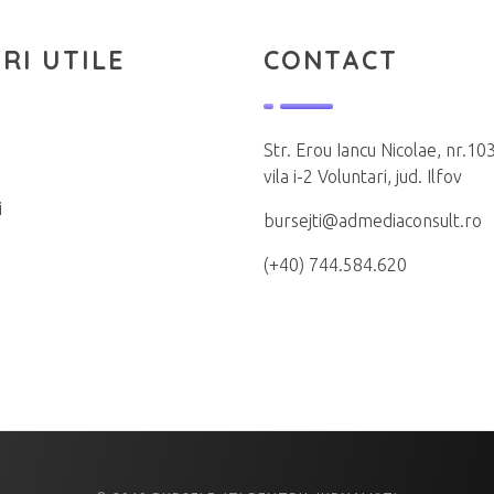
RI UTILE
CONTACT
Str. Erou Iancu Nicolae, nr.103
vila i-2 Voluntari, jud. Ilfov
i
bursejti@admediaconsult.ro
(+40) 744.584.620