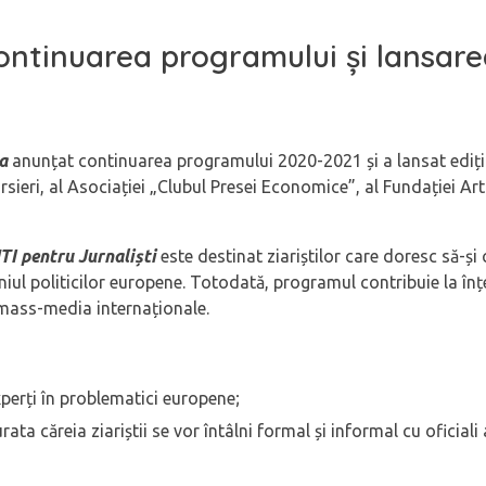
Continuarea programului și lansarea
 a
anunțat continuarea programului 2020-2021 și a lansat ediț
rsieri, al Asociației „Clubul Presei Economice”, al Fundației Ar
TI pentru Jurnaliș
ti
este destinat ziariștilor care doresc să-și
iul politicilor europene. Totodată, programul contribuie la în
mass-media internaționale.
xperți în problematici europene;
ta căreia ziariștii se vor întâlni formal și informal cu oficiali 