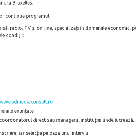
i, la Bruxelles.
 vor continua programul.
risă, radio, TV și on-line, specializați în domeniile economic, pol
e condiții:
www.admediaconsult.ro
meniile enunțate
coordonatorul direct sau managerul instituției unde lucrează.
criere, iar selecția pe baza unui interviu.