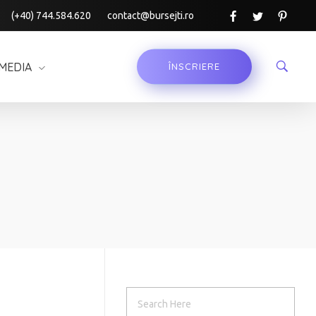
(+40) 744.584.620
contact@bursejti.ro
MEDIA
ÎNSCRIERE