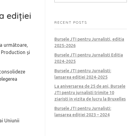
 ediției
RECENT POSTS
Bursele JTI pentru Jurnalisti, editia
ia următoare,
2025-2026
t Production și
Bursele JTI pentru Jurnalisti Editia
2024-2025
Bursele JTI pentru Jurnalisti:
 consolideze
lansarea editiei 2024-2025
țelegerea
La aniversarea de 25 de ani, Bursele
JTI pentru jurnalisti trimite 10
ziaristi in vizita de lucru la Bruxelles
Bursele JTI pentru Jurnaliști:
lansarea ediției 2023 – 2024
ai Uniunii