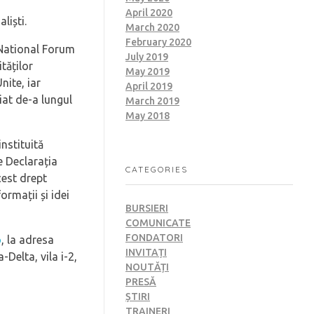
April 2020
liști.
March 2020
February 2020
e National Forum
July 2019
tăților
May 2019
nite, iar
April 2019
ciat de-a lungul
March 2019
May 2018
instituită
e Declarația
CATEGORIES
cest drept
ormații și idei
BURSIERI
COMUNICATE
FONDATORI
o
, la adresa
INVITAȚI
Delta, vila i-2,
NOUTĂȚI
PRESĂ
ȘTIRI
TRAINERI