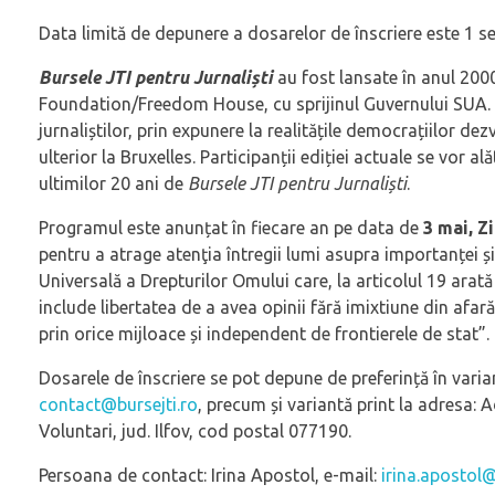
Data limită de depunere a dosarelor de înscriere este 1 se
Bursele JTI pentru Jurnaliști
au fost lansate în anul 2000
Foundation/Freedom House, cu sprijinul Guvernului SUA. Ob
jurnaliștilor, prin expunere la realitățile democrațiilor dez
ulterior la Bruxelles. Participanții ediției actuale se vor 
ultimilor 20 ani de
Bursele JTI pentru Jurnaliș
ti
.
Programul este anunțat în fiecare an pe data de
3 mai, Z
pentru a atrage atenţia întregii lumi asupra importanței și 
Universală a Drepturilor Omului care, la articolul 19 arată 
include libertatea de a avea opinii fără imixtiune din afară
prin orice mijloace și independent de frontierele de stat”.
Dosarele de înscriere se pot depune de preferință în varian
contact@bursejti.ro
, precum și variantă print la adresa: 
Voluntari, jud. Ilfov, cod postal 077190.
Persoana de contact: Irina Apostol, e-mail:
irina.apostol