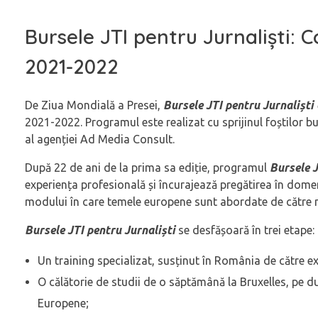
Bursele JTI pentru Jurnaliști: 
2021-2022
De Ziua Mondială a Presei,
Bursele JTI pentru Jurnaliș
ti
2021-2022. Programul este realizat cu sprijinul foștilor bu
al agenției Ad Media Consult.
După 22 de ani de la prima sa ediție, programul
Bursele J
experiența profesională și încurajează pregătirea în domen
modului în care temele europene sunt abordate de către 
Bursele JTI pentru Jurnaliști
se desfășoară în trei etape:
Un training specializat, susținut în România de către e
O călătorie de studii de o săptămână la Bruxelles, pe dura
Europene;