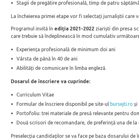
Stagii de pregătire profesională, timp de patru săptămân
La încheierea primei etape vor fi selectați jurnaliștii care
Programul invită în
ediția 2021-2022
ziariști din presa sc
care trebuie să îndeplinească în mod cumulativ următoarel
Experiența profesională de minimum doi ani
Vârsta de până în 40 de ani
Abilități de comunicare în limba engleză.
Dosarul de înscriere va cuprinde:
Curriculum Vitae
Formular de înscriere disponibil pe site-ul
bursejti.ro
și
Portofoliu: trei materiale de presă relevante pentru do
Două scrisori de recomandare, de preferință una de la 
Preselecția candidaților se va face pe baza dosarului de îns