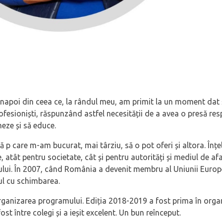
înapoi din ceea ce, la rândul meu, am primit la un moment dat 
rofesioniști, răspunzând astfel necesității de a avea o presă res
meze și să educe.
ă p care m-am bucurat, mai târziu, să o pot oferi și altora. Înț
, atât pentru societate, cât și pentru autorități și mediul de a
mului. În 2007, când România a devenit membru al Uniunii Europ
ul cu schimbarea.
organizarea programului. Ediția 2018-2019 a fost prima în orga
ost între colegi și a ieșit excelent. Un bun reînceput.