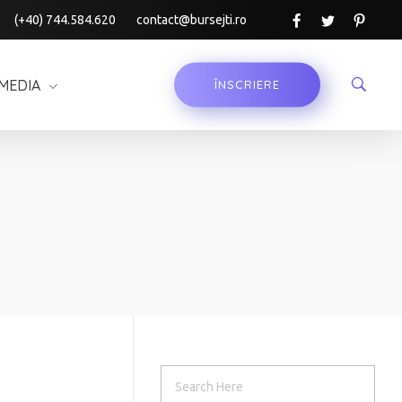
(+40) 744.584.620
contact@bursejti.ro
MEDIA
ÎNSCRIERE