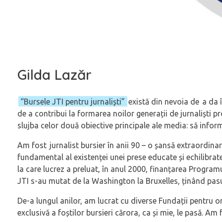
Gilda Lazăr
“Bursele JTI pentru jurnaliști”
există din nevoia de a da 
de a contribui la formarea noilor generații de jurnaliști p
slujba celor două obiective principale ale media: să infor
Am fost jurnalist bursier în anii 90 – o șansă extraordinar
fundamental al existenței unei prese educate și echilibrate
la care lucrez a preluat, în anul 2000, finanțarea Progra
JTI s-au mutat de la Washington la Bruxelles, ținând pas
De-a lungul anilor, am lucrat cu diverse Fundații pentru 
exclusivă a foștilor bursieri cărora, ca și mie, le pasă. Am f