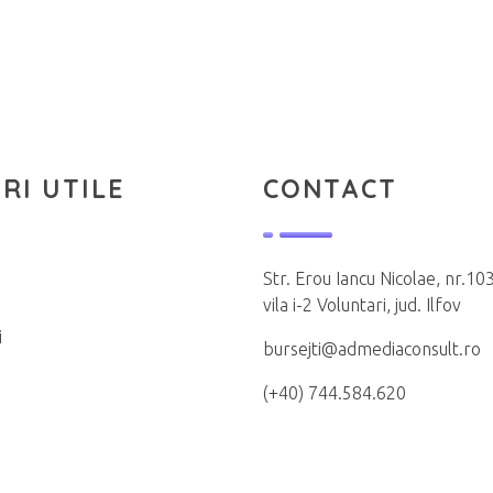
RI UTILE
CONTACT
Str. Erou Iancu Nicolae, nr.103
vila i-2 Voluntari, jud. Ilfov
i
bursejti@admediaconsult.ro
(+40) 744.584.620