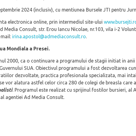
ptembrie 2024 (inclusiv), cu mentiunea Bursele JTI pentru Jurna
ta electronica online, prin intermediul site-ului
www.bursejti.r
d Media Consult, str. Erou Iancu Nicolae, nr.103, vila i-2 Voluntar
-mail:
irina.apostol@admediaconsult.ro
.
iua Mondiala a Presei.
ul 2000, ca o continuare a programului de stagii initiat in anii
uvernului SUA. Obiectivul programului a fost dezvoltarea cuno
cratiilor dezvoltate, practica profesionala specializata, mai intai
le se vor alatura astfel celor circa 280 de colegi de breasla care 
alis
ti
. Programul este realizat cu sprijinul fostilor bursieri, al 
 al agentiei Ad Media Consult.