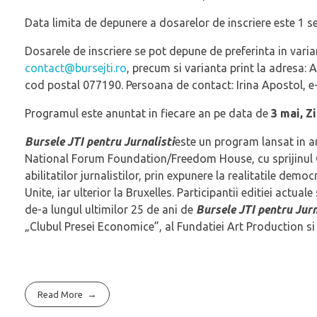
Data limita de depunere a dosarelor de inscriere este 1 se
Dosarele de inscriere se pot depune de preferinta in varian
contact@bursejti.ro
, precum si varianta print la adresa: A
cod postal 077190. Persoana de contact: Irina Apostol, e
Programul este anuntat in fiecare an pe data de
3 mai, Z
B
ursele JTI pentru Jurnalisti
este un program lansat in an
National Forum Foundation/Freedom House, cu sprijinul G
abilitatilor jurnalistilor, prin expunere la realitatile demo
Unite, iar ulterior la Bruxelles. Participantii editiei actua
de-a lungul ultimilor 25 de ani de
Bursele JTI pentru Jurn
„Clubul Presei Economice”, al Fundatiei Art Production si
Read More