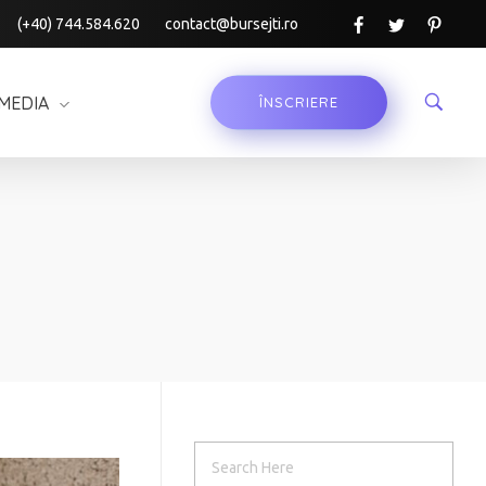
(+40) 744.584.620
contact@bursejti.ro
MEDIA
ÎNSCRIERE