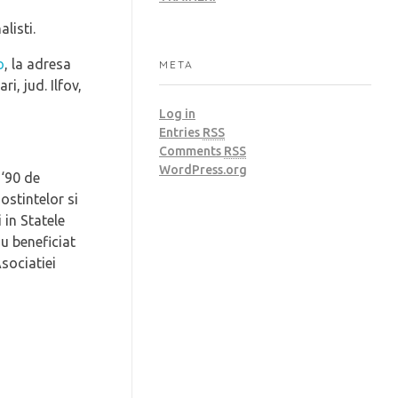
listi.
o
, la adresa
META
i, jud. Ilfov,
Log in
Entries
RSS
Comments
RSS
WordPress.org
 ‘90 de
stintelor si
 in Statele
au beneficiat
Asociatiei