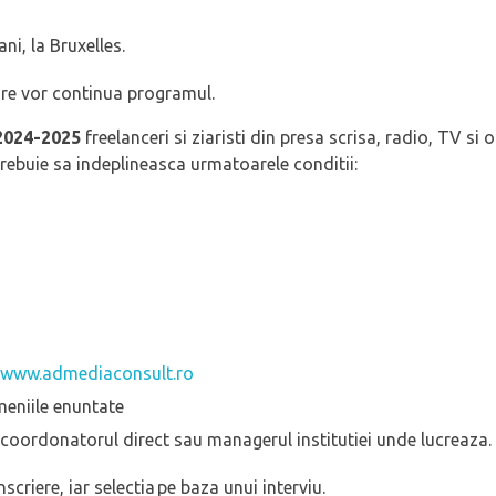
i, la Bruxelles.
care vor continua programul.
 2024-2025
freelanceri si ziaristi din presa scrisa, radio, TV si o
 trebuie sa indeplineasca urmatoarele conditii:
www.admediaconsult.ro
meniile enuntate
coordonatorul direct sau managerul institutiei unde lucreaza.
criere, iar selectia pe baza unui interviu.