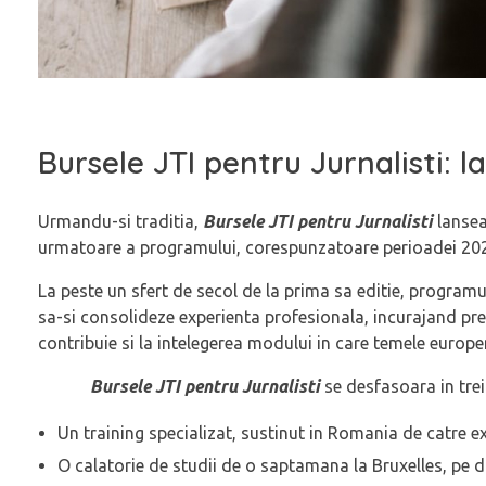
Bursele JTI pentru Jurnalisti: 
Urmandu-si traditia,
Bursele JTI pentru Jurnalis
ti
lansea
urmatoare a programului, corespunzatoare perioadei 20
La peste un sfert de secol de la prima sa editie, program
sa-si consolideze experienta profesionala, incurajand pr
contribuie si la intelegerea modului in care temele euro
Bursele JTI pentru Jurnalisti
se desfasoara in trei
Un training specializat, sustinut in Romania de catre e
O calatorie de studii de o saptamana la Bruxelles, pe dur