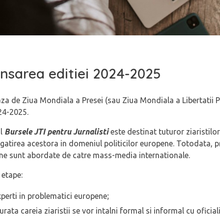
lansarea editiei 2024-2025
za de Ziua Mondiala a Presei (sau Ziua Mondiala a Libertatii Pr
24-2025.
ul
Bursele JTI pentru Jurnalis
ti
este destinat tuturor ziaristilo
egatirea acestora in domeniul politicilor europene. Totodata, 
pene sunt abordate de catre mass-media internationale.
 etape:
xperti in problematici europene;
ata careia ziaristii se vor intalni formal si informal cu oficiali