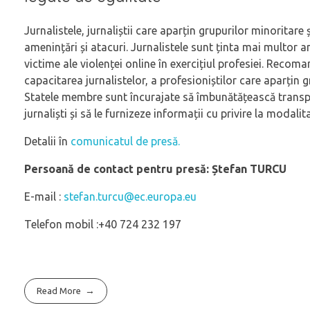
Jurnalistele, jurnaliștii care aparțin grupurilor minoritare
amenințări și atacuri. Jurnalistele sunt ținta mai multor 
victime ale violenței online în exercițiul profesiei. Reco
capacitarea jurnalistelor, a profesioniștilor care aparțin g
Statele membre sunt încurajate să îmbunătățească transpar
jurnaliști și să le furnizeze informații cu privire la modalita
Detalii în
comunicatul de presă.
Persoană de contact pentru presă: Ștefan TURCU
E-mail :
stefan.turcu@ec.europa.eu
Telefon mobil :+40 724 232 197
Read More