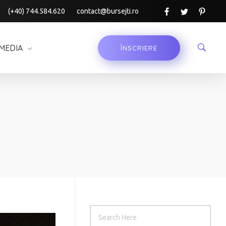
(+40) 744.584.620
contact@bursejti.ro
MEDIA
ÎNSCRIERE