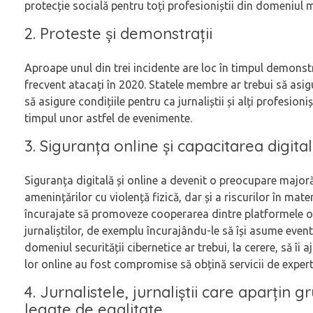
protecție socială pentru toți profesioniștii din domeniul
2. Proteste și demonstrații
Aproape unul din trei incidente are loc în timpul demonstra
frecvent atacați în 2020. Statele membre ar trebui să asigu
să asigure condițiile pentru ca jurnaliștii și alți profesion
timpul unor astfel de evenimente.
3. Siguranța online și capacitarea digita
Siguranța digitală și online a devenit o preocupare majoră p
amenințărilor cu violență fizică, dar și a riscurilor în mat
încurajate să promoveze cooperarea dintre platformele onl
jurnaliștilor, de exemplu încurajându-le să își asume even
domeniul securității cibernetice ar trebui, la cerere, să îi 
lor online au fost compromise să obțină servicii de experti
4. Jurnalistele, jurnaliștii care aparțin 
legate de egalitate