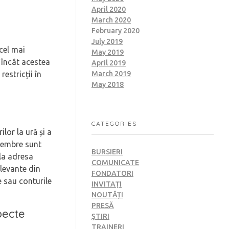
April 2020
March 2020
February 2020
July 2019
 cel mai
May 2019
l încât acestea
April 2019
March 2019
restricții în
May 2018
CATEGORIES
lor la ură și a
 membre sunt
BURSIERI
la adresa
COMUNICATE
elevante din
FONDATORI
le sau conturile
INVITAȚI
NOUTĂȚI
PRESĂ
specte
ȘTIRI
TRAINERI