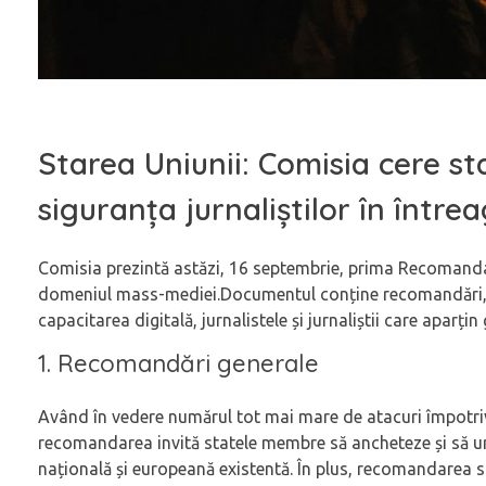
Starea Uniunii: Comisia cere 
siguranța jurnaliștilor în între
Comisia prezintă astăzi, 16 septembrie, prima Recomandare 
domeniul mass-mediei.Documentul conține recomandări, incl
capacitarea digitală, jurnalistele și jurnaliștii care aparțin
1. Recomandări generale
Având în vedere numărul tot mai mare de atacuri împotriva 
recomandarea invită statele membre să ancheteze și să urm
națională și europeană existentă. În plus, recomandarea su