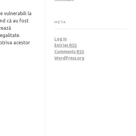
e vulnerabili la
ând că au fost
META
izează
egalitate.
Log in
otriva acestor
Entries
RSS
Comments
RSS
WordPress.org