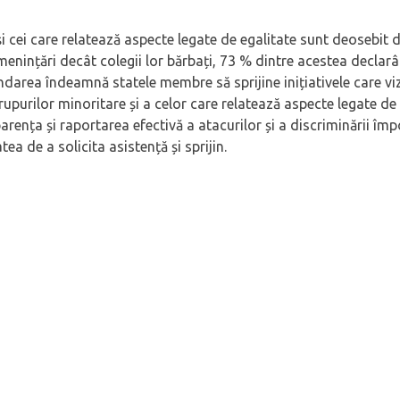
 și cei care relatează aspecte legate de egalitate sunt deosebit d
amenințări decât colegii lor bărbați, 73 % dintre acestea declar
mandarea îndeamnă statele membre să sprijine inițiativele care v
rupurilor minoritare și a celor care relatează aspecte legate de 
ența și raportarea efectivă a atacurilor și a discriminării împ
tea de a solicita asistență și sprijin.