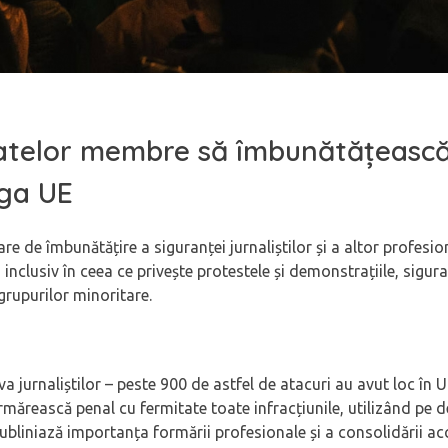
statelor membre să îmbunătățeasc
aga UE
de îmbunătățire a siguranței jurnaliștilor și a altor profesion
usiv în ceea ce privește protestele și demonstrațiile, sigura
 grupurilor minoritare.
jurnaliștilor – peste 900 de astfel de atacuri au avut loc în U
ărească penal cu fermitate toate infracțiunile, utilizând pe de
bliniază importanța formării profesionale și a consolidării acc