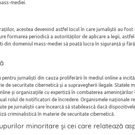
 mass-mediei.
țiilor, acestea devenind astfel locul în care jurnaliștii au fost
re formarea periodică a autorităților de aplicare a legii, astfe
iști din domeniul mass-mediei să poată lucra în siguranță și fără 
lă
entru jurnaliști din cauza proliferării în mediul online a incitări
erie de securitate cibernetică și a supravegherii ilegale. Statele
ine și organizațiile cu expertiză în combaterea amenințărilor 
tual rolul de notificatori de încredere. Organismele naționale r
ajute pe jurnaliștii care încearcă să stabilească dacă dispozitive
ză criminalistică în materie de securitate cibernetică.
grupurilor minoritare și cei care relatează a