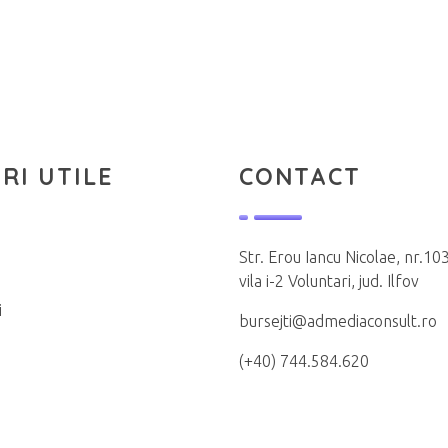
RI UTILE
CONTACT
Str. Erou Iancu Nicolae, nr.103
vila i-2 Voluntari, jud. Ilfov
i
bursejti@admediaconsult.ro
(+40) 744.584.620