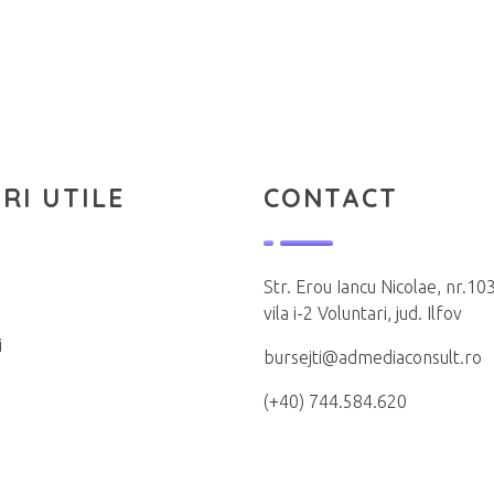
RI UTILE
CONTACT
Str. Erou Iancu Nicolae, nr.103
vila i-2 Voluntari, jud. Ilfov
i
bursejti@admediaconsult.ro
(+40) 744.584.620