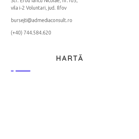
Str. Erou Iancu Nicolae, nr.103,
vila i-2 Voluntari, jud. Ilfov
bursejti@admediaconsult.ro
(+40) 744.584.620
HARTĂ