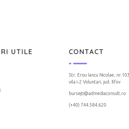
RI UTILE
CONTACT
Str. Erou Iancu Nicolae, nr.103
vila i-2 Voluntari, jud. Ilfov
i
bursejti@admediaconsult.ro
(+40) 744.584.620