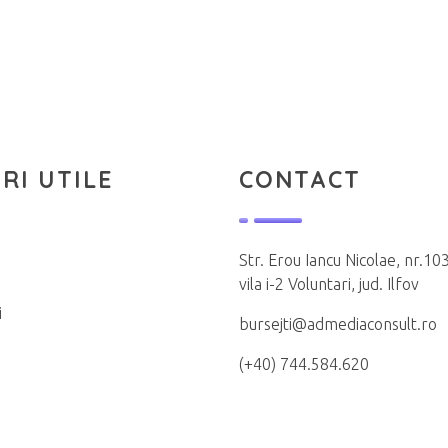
RI UTILE
CONTACT
Str. Erou Iancu Nicolae, nr.103
vila i-2 Voluntari, jud. Ilfov
i
bursejti@admediaconsult.ro
(+40) 744.584.620