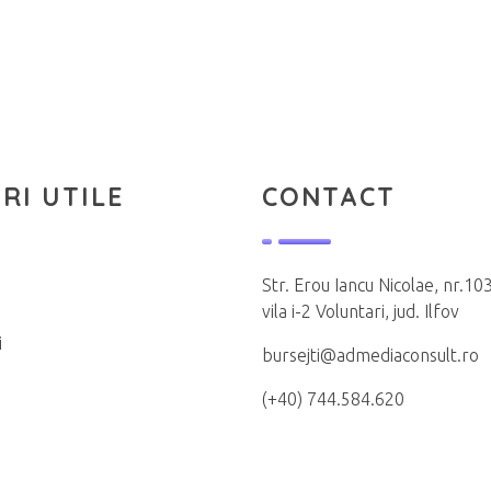
RI UTILE
CONTACT
Str. Erou Iancu Nicolae, nr.103
vila i-2 Voluntari, jud. Ilfov
i
bursejti@admediaconsult.ro
(+40) 744.584.620