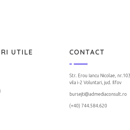
RI UTILE
CONTACT
Str. Erou Iancu Nicolae, nr.103
vila i-2 Voluntari, jud. Ilfov
i
bursejti@admediaconsult.ro
(+40) 744.584.620