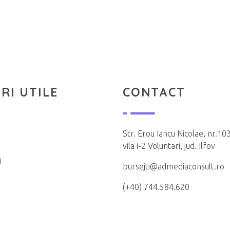
RI UTILE
CONTACT
Str. Erou Iancu Nicolae, nr.103
vila i-2 Voluntari, jud. Ilfov
i
bursejti@admediaconsult.ro
(+40) 744.584.620