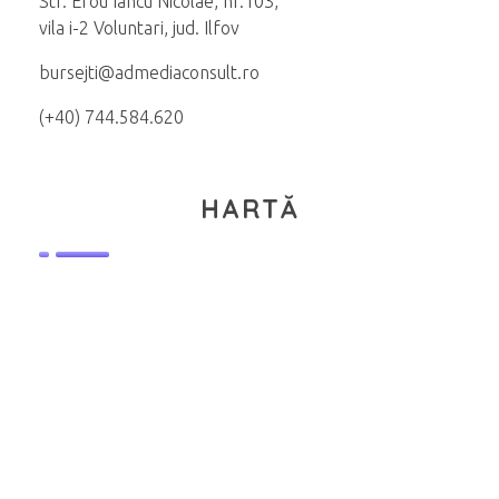
Str. Erou Iancu Nicolae, nr.103,
vila i-2 Voluntari, jud. Ilfov
bursejti@admediaconsult.ro
(+40) 744.584.620
HARTĂ