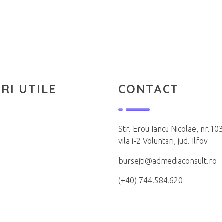
RI UTILE
CONTACT
Str. Erou Iancu Nicolae, nr.103
vila i-2 Voluntari, jud. Ilfov
i
bursejti@admediaconsult.ro
(+40) 744.584.620