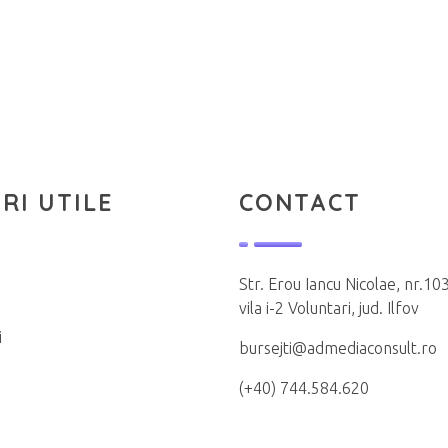
RI UTILE
CONTACT
Str. Erou Iancu Nicolae, nr.103
vila i-2 Voluntari, jud. Ilfov
i
bursejti@admediaconsult.ro
(+40) 744.584.620