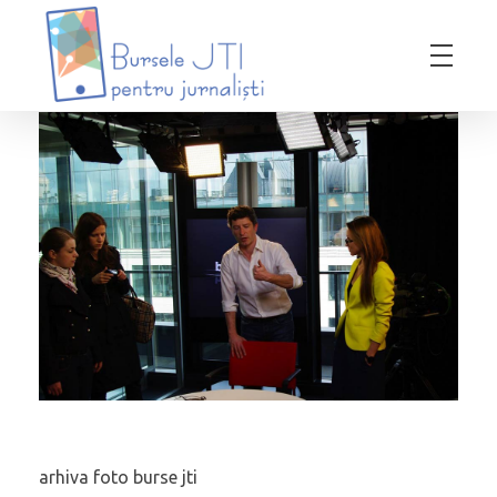
Bursele JTI pentru Jurnalisti
ediția 2018-2019
arhiva foto burse jti