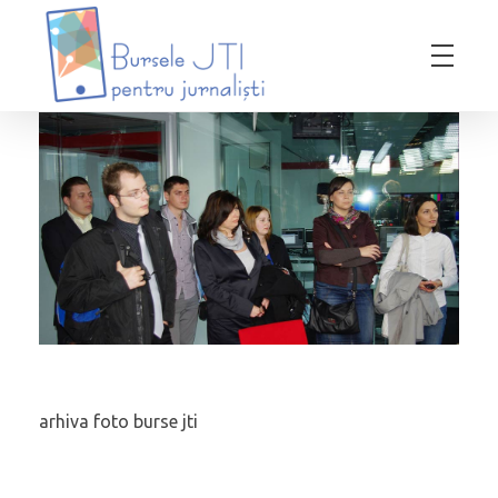
Bursele JTI pentru Jurnalisti
ediția 2018-2019
arhiva foto burse jti