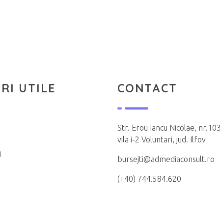
RI UTILE
CONTACT
Str. Erou Iancu Nicolae, nr.103
vila i-2 Voluntari, jud. Ilfov
i
bursejti@admediaconsult.ro
(+40) 744.584.620