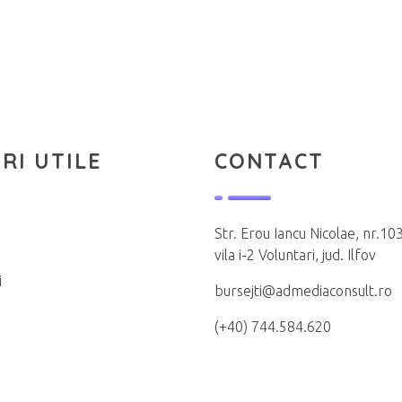
RI UTILE
CONTACT
Str. Erou Iancu Nicolae, nr.103
vila i-2 Voluntari, jud. Ilfov
i
bursejti@admediaconsult.ro
(+40) 744.584.620