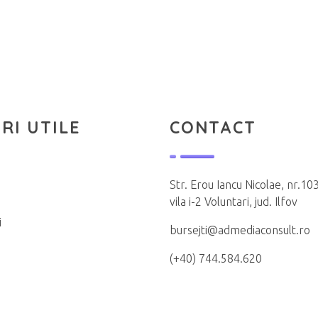
RI UTILE
CONTACT
Str. Erou Iancu Nicolae, nr.103
vila i-2 Voluntari, jud. Ilfov
i
bursejti@admediaconsult.ro
(+40) 744.584.620