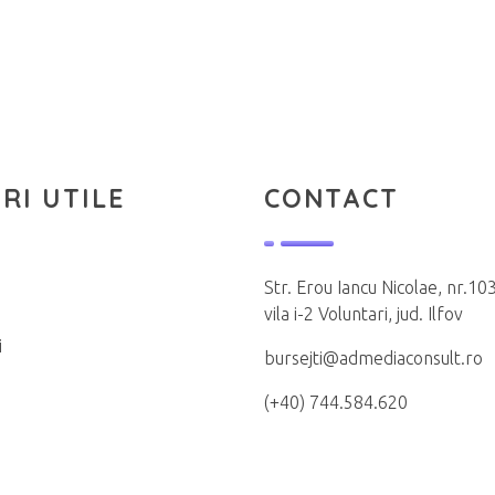
RI UTILE
CONTACT
Str. Erou Iancu Nicolae, nr.103
vila i-2 Voluntari, jud. Ilfov
i
bursejti@admediaconsult.ro
(+40) 744.584.620