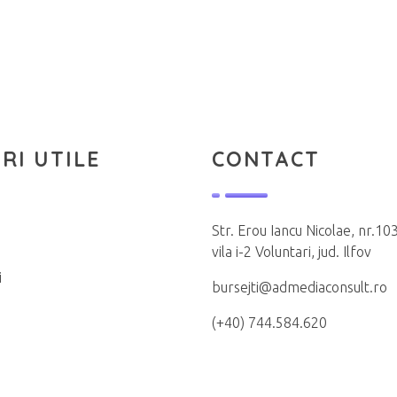
RI UTILE
CONTACT
Str. Erou Iancu Nicolae, nr.103
vila i-2 Voluntari, jud. Ilfov
i
bursejti@admediaconsult.ro
(+40) 744.584.620