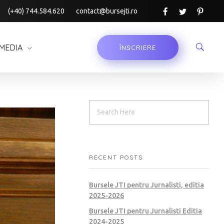
(+40) 744.584.620
contact@bursejti.ro
MEDIA
ÎNSCRIERE
RECENT POSTS
Bursele JTI pentru Jurnalisti, editia
2025-2026
Bursele JTI pentru Jurnalisti Editia
2024-2025