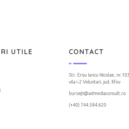
RI UTILE
CONTACT
Str. Erou Iancu Nicolae, nr.103
vila i-2 Voluntari, jud. Ilfov
i
bursejti@admediaconsult.ro
(+40) 744.584.620