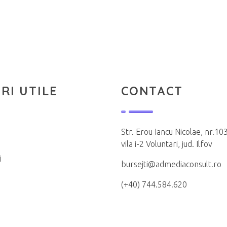
RI UTILE
CONTACT
Str. Erou Iancu Nicolae, nr.103
vila i-2 Voluntari, jud. Ilfov
i
bursejti@admediaconsult.ro
(+40) 744.584.620