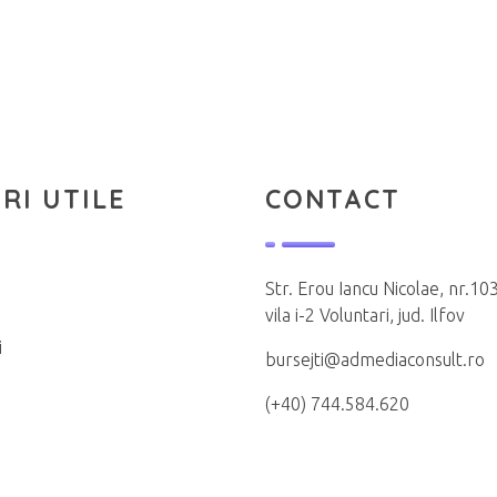
RI UTILE
CONTACT
Str. Erou Iancu Nicolae, nr.103
vila i-2 Voluntari, jud. Ilfov
i
bursejti@admediaconsult.ro
(+40) 744.584.620