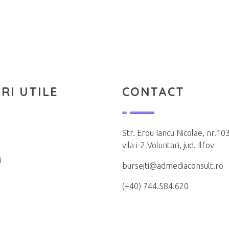
RI UTILE
CONTACT
Str. Erou Iancu Nicolae, nr.103
vila i-2 Voluntari, jud. Ilfov
i
bursejti@admediaconsult.ro
(+40) 744.584.620