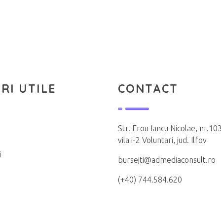
RI UTILE
CONTACT
Str. Erou Iancu Nicolae, nr.103
vila i-2 Voluntari, jud. Ilfov
i
bursejti@admediaconsult.ro
(+40) 744.584.620