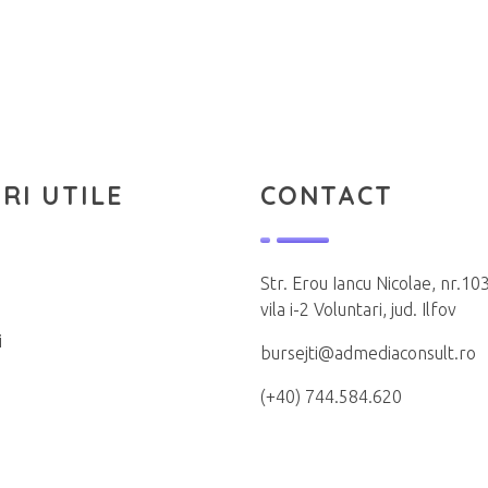
RI UTILE
CONTACT
Str. Erou Iancu Nicolae, nr.103
vila i-2 Voluntari, jud. Ilfov
i
bursejti@admediaconsult.ro
(+40) 744.584.620