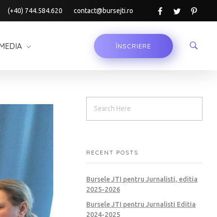
(+40) 744.584.620
contact@bursejti.ro
MEDIA
ÎNSCRIERE
RECENT POSTS
Bursele JTI pentru Jurnalisti, editia
2025-2026
Bursele JTI pentru Jurnalisti Editia
2024-2025