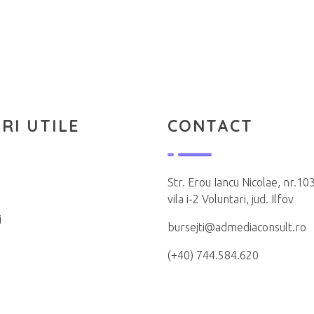
RI UTILE
CONTACT
Str. Erou Iancu Nicolae, nr.103
vila i-2 Voluntari, jud. Ilfov
i
bursejti@admediaconsult.ro
(+40) 744.584.620